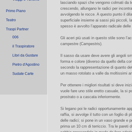
lasciando spazi che vengono colmati da ter
crescendo, allungano le radici per incontra
Primo Piano
avvolgendo le rocce. A questo punto il dila
Teatro
superficiale insieme ai sassi più piccoli, l
spesso è avvolto l’apparato radicale delle 
Traspi Partner
006
Gli aceri più usati in questo stile sono l’a
campestre (Campestris).
il Traspiratore
Libri da Gustare
Il sasso da usare deve avere gli angoli s
forma e colore (diverso da quello della cor
Pietro d'Agostino
secondo la rappresentazione di quanto det
un masso rotolato a valle da moltissimi an
Sudate Carte
Per ottenere i migliori risultati si deve in
vuole fare uno stile eretto casuale, la si 
prostrato o a cascata inferiormente.
Si legano poi le radici opportunamente app
raffia, si avvolge il tutto con un foglio di 
delle radici; si pone in un vaso grande e 
prima un 10 cm di terriccio. Tra le pareti d