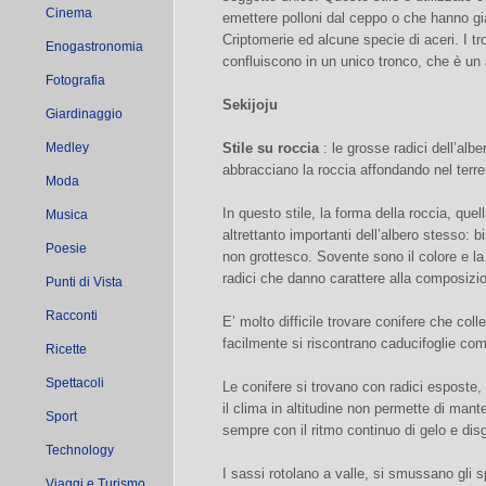
Cinema
emettere polloni dal ceppo o che hanno gi
Criptomerie ed alcune specie di aceri. I t
Enogastronomia
confluiscono in un unico tronco, che è un a
Fotografia
Sekijoju
Giardinaggio
Medley
Stile su roccia
: le grosse radici dell’al
abbracciano la roccia affondando nel terre
Moda
In questo stile, la forma della roccia, quel
Musica
altrettanto importanti dell’albero stesso:
Poesie
non grottesco. Sovente sono il colore e la
radici che danno carattere alla composizi
Punti di Vista
Racconti
E’ molto difficile trovare conifere che coll
facilmente si riscontrano caducifoglie come
Ricette
Spettacoli
Le conifere si trovano con radici esposte
il clima in altitudine non permette di mant
Sport
sempre con il ritmo continuo di gelo e dis
Technology
I sassi rotolano a valle, si smussano gli s
Viaggi e Turismo