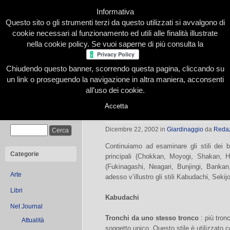
Informativa
Questo sito o gli strumenti terzi da questo utilizzati si avvalgono di
cookie necessari al funzionamento ed utili alle finalità illustrate
nella cookie policy. Se vuoi saperne di più consulta la
Chiudendo questo banner, scorrendo questa pagina, cliccando su
Home
Presentazione
Redazione
Le nostre firme
un link o proseguendo la navigazione in altra maniera, acconsenti
all’uso dei cookie.
Accetta
Bonsai: altri stili importanti (II)
Cerca
Dicembre 22, 2002
in
Giardinaggio
da
Reda
Continuiamo ad esaminare gli stili dei 
Categorie
principali (Chokkan, Moyogi, Shakan, H
(Fukinagashi, Neagari, Bunjingi, Bankan,
Arte
adesso v’illustro gli stili Kabudachi, Sekij
Libri
Kabudachi
Net Journal
Tronchi da uno stesso tronco
: più tron
Attualità
soggetto unico. Questo stile è utilizzato 