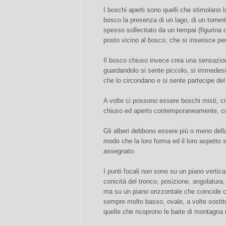
I boschi aperti sono quelli che stimolano 
bosco la presenza di un lago, di un torrente
spesso sollecitato da un tempai (figurina
posto vicino al bosco, che si inserisce pe
Il bosco chiuso invece crea una sensazio
guardandolo si sente piccolo, si immedesi
che lo circondano e si sente partecipe del
A volte ci possono essere boschi misti, 
chiuso ed aperto contemporaneamente, co
Gli alberi debbono essere più o meno dell
modo che la loro forma ed il loro aspetto si
assegnato.
I punti focali non sono su un piano vertica
conicità del tronco, posizione, angolatura,
ma su un piano orizzontale che coincide co
sempre molto basso, ovale, a volte sostit
quelle che ricoprono le baite di montagna ne