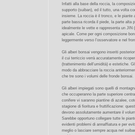
Infatti alla base della roccia, la composi
supporto (suiban), ed il tutto, una volta 
insieme. La roccia è il tronco, e le piante
parte bassa ricorda il piede, la parte alta p
idealmente le vette e rappresenta un JIN 
apicale. Come per ogni composizione bonsa
leggermente verso l’osservatore e nel fro
Gli alberi bonsai vengono inseriti poster
il cui terriccio verrà accuratamente ricope
(trattenimento dell’umidità) e estetiche. Gl
modo da abbracciare la roccia anteriorment
che tre sono i volumi delle fronde bonsai.
Gli alberi impiegati sono quelli di montagn
che occuperanno la parte superiore central
conifere vi saranno piantine di azalee, coto
stagione di fioritura e fruttificazione: que
devono assolutamente aumentare il volume 
Sarebbe opportuno collegare tutte le piant
evidenti problemi di annaffiatura e per evit
meglio o lasciare sempre acqua nel suiban