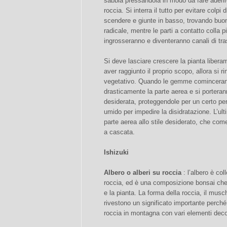
sabbia pressandola in modo da fare aderire 
roccia. Si interra il tutto per evitare colpi
scendere e giunte in basso, trovando buo
radicale, mentre le parti a contatto colla pie
ingrosseranno e diventeranno canali di tras
Si deve lasciare crescere la pianta liberam
aver raggiunto il proprio scopo, allora si r
vegetativo. Quando le gemme comincerann
drasticamente la parte aerea e si porteranno
desiderata, proteggendole per un certo p
umido per impedire la disidratazione. L’ult
parte aerea allo stile desiderato, che com
a cascata.
Ishizuki
Albero o alberi su roccia
: l’albero è co
roccia, ed è una composizione bonsai che
e la pianta. La forma della roccia, il mus
rivestono un significato importante perch
roccia in montagna con vari elementi deco