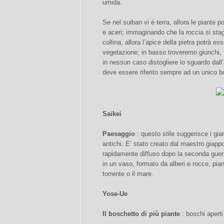
umida.
Se nel suiban vi è terra, allora le piante
e aceri; immaginando che la roccia si stag
collina, allora l’apice della pietra potrà es
vegetazione; in basso troveremo giunchi, 
in nessun caso distogliere lo sguardo dall
deve essere riferito sempre ad un unico b
Saikei
Paesaggio
: questo stile suggerisce i giar
antichi. E’ stato creato dal maestro gia
rapidamente diffuso dopo la seconda guer
in un vaso, formato da alberi e rocce, pi
torrente o il mare.
Yose-Ue
Il boschetto di più piante
: boschi aperti