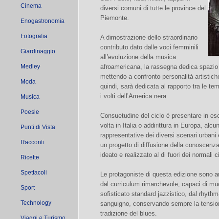
Cinema
diversi comuni di tutte le province del
Piemonte.
Enogastronomia
Fotografia
A dimostrazione dello straordinario
contributo dato dalle voci femminili
Giardinaggio
all’evoluzione della musica
Medley
afroamericana, la rassegna dedica spazio 
mettendo a confronto personalità artistich
Moda
quindi, sarà dedicata al rapporto tra le tem
i volti dell’America nera.
Musica
Poesie
Consuetudine del ciclo è presentare in esclu
volta in Italia o addirittura in Europa, alc
Punti di Vista
rappresentative dei diversi scenari urbani
Racconti
un progetto di diffusione della conoscenz
ideato e realizzato al di fuori dei normali c
Ricette
Spettacoli
Le protagoniste di questa edizione sono a
dal curriculum rimarchevole, capaci di muo
Sport
sofisticato standard jazzistico, dal rhythm
Technology
sanguigno, conservando sempre la tensione
tradizione del blues.
Viaggi e Turismo