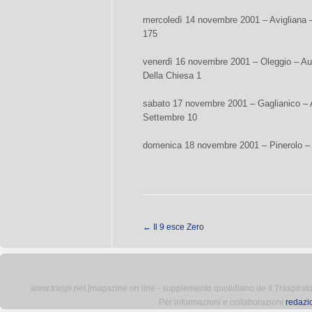
mercoledì 14 novembre 2001 – Avigliana 
175
venerdì 16 novembre 2001 – Oleggio – Aud
Della Chiesa 1
sabato 17 novembre 2001 – Gaglianico – 
Settembre 10
domenica 18 novembre 2001 – Pinerolo – 
←
Il 9 esce Zero
www.traspi.net [magazine on line - supplemento quotidiano de Il Traspiratore 
Per informazioni e collaborazioni
redazi