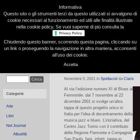
Informativa
Questo sito o gli strumenti terzi da questo utilizzati si avvalgono di
cookie necessari al funzionamento ed utili alle finalità illustrate
nella cookie policy. Se vuoi saperne di più consulta la
Chiudendo questo banner, scorrendo questa pagina, cliccando su
Home
Presentazione
Redazione
Le nostre firme
un link o proseguendo la navigazione in altra maniera, acconsenti
all’uso dei cookie.
Accetta
Blues al femminile
Cerca
Novembre 5, 2001
in
Spettacoli
da
Claris
Al via l’edizione numero XI di Blues al
Categorie
Femminile: dal 7 novembre al 22
dicembre 2001 si svolge un’altra
Arte
tappa di questo progetto unico in
Italia per l’idea di decentramento della
Libri
musica jazz e blues. L’iniziativa, del
Net Journal
Centro Jazz Torino con il contributo
della Regione Piemonte e Compagnia
Attualità
San Paolo, farà, infatti, tappa in