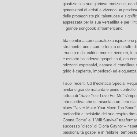
giustizia alla sua gloriosa tradizione, dand
generazioni di artisti e vivendo un prezio
delle protagoniste più talentuose e signif
apprezzata per la sua versatilità e per l’in
il grande songbook afroamericano.
Ida combina con naturalezza ispirazione p
strumento, uno scuro e tornito contralto 
irruento e dai caldi e bronzei riverberi, le
e assorta balladeuse gospel-soul, ora co
orizzonti espressivi, capace di conciliare 
grido è capiente, imperioso) ed eloquenza
I suoi recenti Cd (l’eclettico Special Reque
rivelano grande maturità e pieno controllo
lettura di “Save Your Love For Me” s’impo
introspettiva che si miscela a un fiero sl
blues “Never Make Your Move Too Soon” mos
profondità e incisività del suo respiro rit
Gonna Come” e “I Will Survive” trasforman
successo “disco” di Gloria Gaynor – rispet
passionalità gospel e in febbrile, tempest