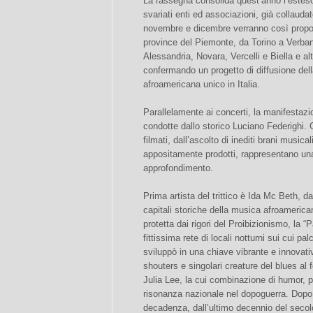
La rassegna consolida quest’anno l’esteso
svariati enti ed associazioni, già collauda
novembre e dicembre verranno così proposti
province del Piemonte, da Torino a Verban
Alessandria, Novara, Vercelli e Biella e alt
confermando un progetto di diffusione del
afroamericana unico in Italia.
Parallelamente ai concerti, la manifestazi
condotte dallo storico Luciano Federighi. Gl
filmati, dall’ascolto di inediti brani music
appositamente prodotti, rappresentano un
approfondimento.
Prima artista del trittico è Ida Mc Beth, d
capitali storiche della musica afroamerica
protetta dai rigori del Proibizionismo, la “
fittissima rete di locali notturni sui cui pa
sviluppò in una chiave vibrante e innovativ
shouters e singolari creature del blues al
Julia Lee, la cui combinazione di humor,
risonanza nazionale nel dopoguerra. Dopo
decadenza, dall’ultimo decennio del secol