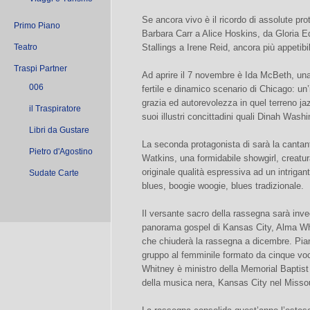
Se ancora vivo è il ricordo di assolute pro
Primo Piano
Barbara Carr a Alice Hoskins, da Gloria 
Teatro
Stallings a Irene Reid, ancora più appetib
Traspi Partner
Ad aprire il 7 novembre è Ida McBeth, una
006
fertile e dinamico scenario di Chicago: un
grazia ed autorevolezza in quel terreno j
il Traspiratore
suoi illustri concittadini quali Dinah Was
Libri da Gustare
La seconda protagonista di sarà la cantant
Pietro d'Agostino
Watkins, una formidabile showgirl, creatu
originale qualità espressiva ad un intrigant
Sudate Carte
blues, boogie woogie, blues tradizionale.
Il versante sacro della rassegna sarà inv
panorama gospel di Kansas City, Alma Whi
che chiuderà la rassegna a dicembre. Piani
gruppo al femminile formato da cinque voc
Whitney è ministro della Memorial Baptist 
della musica nera, Kansas City nel Missou