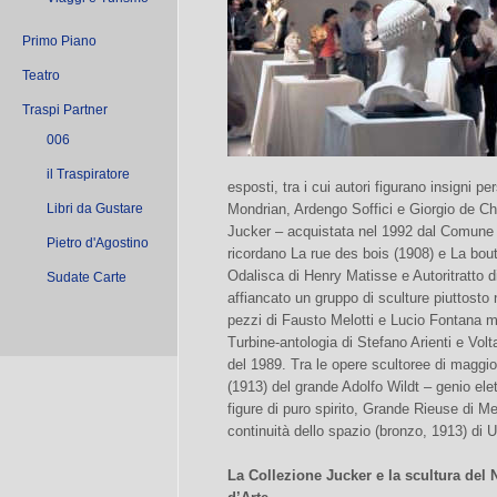
Primo Piano
Teatro
Traspi Partner
006
il Traspiratore
esposti, tra i cui autori figurano insigni p
Libri da Gustare
Mondrian, Ardengo Soffici e Giorgio de Chi
Jucker – acquistata nel 1992 dal Comune di
Pietro d'Agostino
ricordano La rue des bois (1908) e La bou
Odalisca di Henry Matisse e Autoritratto di
Sudate Carte
affiancato un gruppo di sculture piuttosto nu
pezzi di Fausto Melotti e Lucio Fontana ma
Turbine-antologia di Stefano Arienti e Vol
del 1989. Tra le opere scultoree di maggio
(1913) del grande Adolfo Wildt – genio elet
figure di puro spirito, Grande Rieuse di 
continuità dello spazio (bronzo, 1913) di 
La Collezione Jucker e la scultura del