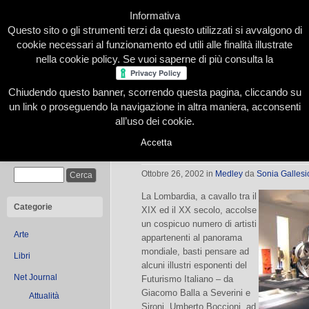
Informativa
Questo sito o gli strumenti terzi da questo utilizzati si avvalgono di
cookie necessari al funzionamento ed utili alle finalità illustrate
nella cookie policy. Se vuoi saperne di più consulta la
Chiudendo questo banner, scorrendo questa pagina, cliccando su
Home
Presentazione
Redazione
Le nostre firme
un link o proseguendo la navigazione in altra maniera, acconsenti
all’uso dei cookie.
Accetta
Black Light Jucker
Cerca
Ottobre 26, 2002
in
Medley
da
Sonia Gallesi
La Lombardia, a cavallo tra il
Categorie
XIX ed il XX secolo, accolse
un cospicuo numero di artisti
Arte
appartenenti al panorama
mondiale, basti pensare ad
Libri
alcuni illustri esponenti del
Net Journal
Futurismo Italiano – da
Giacomo Balla a Severini e
Attualità
Sironi. Umberto Boccioni, ad