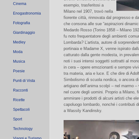
Cinema
esempio, trasferitosi a
Milano nel 1907, trovò nella
Enogastronomia
fiorente città, rinnovata dal progresso e d
Fotografia
che consona alle sue “aspirazioni dinamic
Medardo Rosso (Torino 1858 – Milano 1928) 
Giardinaggio
fu noto frequentatore degli ambienti comuni
Medley
Lombarda? L’artista, autore di sorprendent
portinaia e Madame X, venne ispirato dall
Moda
catturato dalla gente modesta, in prevale
noti i suoi intensi soggetti sottratti al mon
Musica
in cera – opere emozionanti e sempre viv
Poesie
tra materia, aria e luce. E che dire di Adol
Simbolismo di scuola nordica, o ancora di S
Punti di Vista
artigiano dell’anima scolpì – nel marmo – v
Racconti
nel cuore degli uomini. Proprio a Milano, f
ammirare i prodotti di alcuni artisti che el
Ricette
capoluogo lombardo, nonché i contributi di
Spettacoli
a Wassily Kandinsky.
Sport
Technology
Viaggi e Turismo