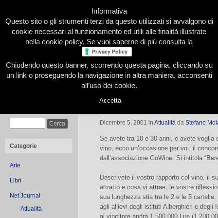
Informativa
Questo sito o gli strumenti terzi da questo utilizzati si avvalgono di
cookie necessari al funzionamento ed utili alle finalità illustrate
nella cookie policy. Se vuoi saperne di più consulta la
Chiudendo questo banner, scorrendo questa pagina, cliccando su
Home
Presentazione
Redazione
Le nostre firme
un link o proseguendo la navigazione in altra maniera, acconsenti
all’uso dei cookie.
Accetta
Bere il territorio
Cerca
Dicembre 5, 2001
in
Attualità
da
Stefano Mol
Se avete tra 18 e 30 anni, e avete voglia d
Categorie
vino, ecco un’occasione per voi: il concor
dall’associazione GoWine. Si intitola “Bere i
Arte
Descrivete il vostro rapporto col vino, il 
Libri
attratto e cosa vi attrae, le vostre riflessio
Net Journal
sua lunghezza stia tra le 2 e le 5 cartelle
agli allievi degli istituti Alberghieri e degli
Attualità
al vincitore andrà 1.500.000 Lire (1.200.000