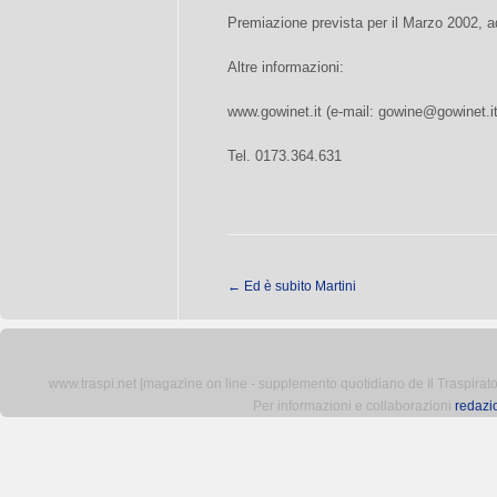
Premiazione prevista per il Marzo 2002, a
Altre informazioni:
www.gowinet.it (e-mail:
gowine@gowinet.i
Tel. 0173.364.631
←
Ed è subito Martini
www.traspi.net [magazine on line - supplemento quotidiano de Il Traspiratore 
Per informazioni e collaborazioni
redazi