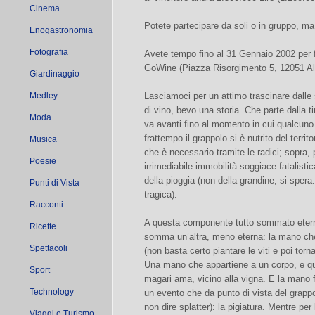
Cinema
Potete partecipare da soli o in gruppo, ma
Enogastronomia
Fotografia
Avete tempo fino al 31 Gennaio 2002 per far
GoWine (Piazza Risorgimento 5, 12051 Al
Giardinaggio
Medley
Lasciamoci per un attimo trascinare dalle
di vino, bevo una storia. Che parte dalla t
Moda
va avanti fino al momento in cui qualcuno s
frattempo il grappolo si è nutrito del terri
Musica
che è necessario tramite le radici; sopra, p
Poesie
irrimediabile immobilità soggiace fatalisti
della pioggia (non della grandine, si sper
Punti di Vista
tragica).
Racconti
A questa componente tutto sommato eterna
Ricette
somma un’altra, meno eterna: la mano che 
Spettacoli
(non basta certo piantare le viti e poi torn
Una mano che appartiene a un corpo, e que
Sport
magari ama, vicino alla vigna. E la mano 
Technology
un evento che da punto di vista del grapp
non dire splatter): la pigiatura. Mentre per
Viaggi e Turismo