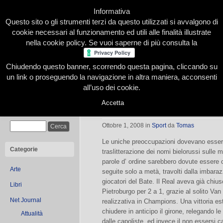
Informativa
Questo sito o gli strumenti terzi da questo utilizzati si avvalgono di
cookie necessari al funzionamento ed utili alle finalità illustrate
nella cookie policy. Se vuoi saperne di più consulta la
Chiudendo questo banner, scorrendo questa pagina, cliccando su
Home
Presentazione
Redazione
Le nostre firme
un link o proseguendo la navigazione in altra maniera, acconsenti
all’uso dei cookie.
Accetta
Bate Borisov-Juve 2-2: Sveglia dopo
Cerca
Ottobre 1, 2008
in
Sport
da
Tomas
Le uniche preoccupazioni dovevano essere
Categorie
traslitterazione dei nomi bielorussi sulle m
parole d’ ordine sarebbero dovute essere
Arte
seguite solo a metà, travolti dalla imbara
giocatori del Bate. Il Real aveva già chius
Libri
Pietroburgo per 2 a 1, grazie al solito Va
Net Journal
realizzativa in Champions. Una vittoria e
chiudere in anticipo il girone, relegando le
Attualità
dalle capoliste, ed invece il non essersi cal