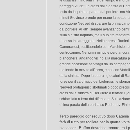
le distanze. Fino alla fine del tempo è il forc
pareggio. Al 36° un cross dalla destra di C
testa da Iaquinta e parato dal portiere, ma Vi
minuti Giovinco prende per mano la squadra e 
condizione Nedved di sparare la prima cartucc
dal portiere. Al 48°, sempre avanzando centra
sulla sinistra Iaquinta, ma il suo tiro rasoterr
rimessa in carreggiata. Nella ripresa Ranieri d
Camoranesi, sostituendolo con Marchisio, re
centrocampo. Nei primi minuti è però ancora i
bianconera, andando vicino alla marcatura p
grande occasione servitagli da un compagno 
mettendo in mezzo all’ area, e poi con Vodolk
dalla sinistra. Dopo la paura i giocatori di R
forse per il calo fisico dei bielorussi, e sfo
Nedved protagonisti sfortunati o poco precisi,
cross dalla sinistra di Del Piero a tentare il jo
schiacciata a terra dal difensore. Sull’ azio
ultima parata della partita su Rodionov. Finis
Terzo pareggio consecutivo dopo Catania
farà di tutto per togliere per la quarta volta
bianconeri. Buffon dovrebbe tornare tra i 