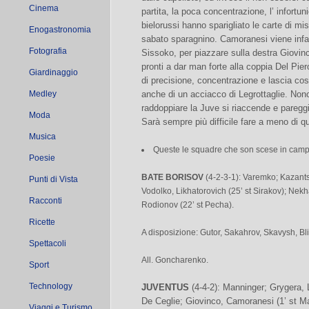
Cinema
partita, la poca concentrazione, l’ infortuni
bielorussi hanno sparigliato le carte di mi
Enogastronomia
sabato sparagnino. Camoranesi viene infat
Fotografia
Sissoko, per piazzare sulla destra Giovinc
pronti a dar man forte alla coppia Del Pie
Giardinaggio
di precisione, concentrazione e lascia cos
Medley
anche di un acciacco di Legrottaglie. Nonos
raddoppiare la Juve si riaccende e pareggi
Moda
Sarà sempre più difficile fare a meno di q
Musica
Queste le squadre che son scese in camp
Poesie
BATE BORISOV
(4-2-3-1): Varemko; Kazants
Punti di Vista
Vodolko, Likhatorovich (25’ st Sirakov); Nekh
Racconti
Rodionov (22’ st Pecha).
Ricette
A disposizione: Gutor, Sakahrov, Skavysh, Bl
Spettacoli
All. Goncharenko.
Sport
Technology
JUVENTUS
(4-4-2): Manninger; Grygera, L
De Ceglie; Giovinco, Camoranesi (1’ st Ma
Viaggi e Turismo