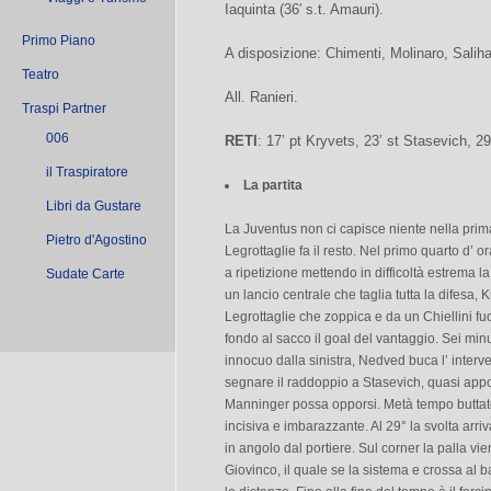
Iaquinta (36′ s.t. Amauri).
Primo Piano
A disposizione: Chimenti, Molinaro, Salih
Teatro
All. Ranieri.
Traspi Partner
006
RETI
: 17’ pt Kryvets, 23’ st Stasevich, 29’
il Traspiratore
La partita
Libri da Gustare
La Juventus non ci capisce niente nella prima
Pietro d'Agostino
Legrottaglie fa il resto. Nel primo quarto d’ o
a ripetizione mettendo in difficoltà estrema l
Sudate Carte
un lancio centrale che taglia tutta la difesa, K
Legrottaglie che zoppica e da un Chiellini fu
fondo al sacco il goal del vantaggio. Sei mi
innocuo dalla sinistra, Nedved buca l’ interve
segnare il raddoppio a Stasevich, quasi appo
Manninger possa opporsi. Metà tempo buttato
incisiva e imbarazzante. Al 29° la svolta ar
in angolo dal portiere. Sul corner la palla vi
Giovinco, il quale se la sistema e crossa al b