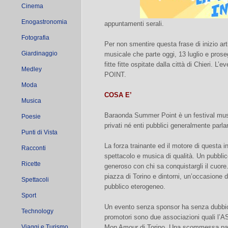
Cinema
Enogastronomia
appuntamenti serali.
Fotografia
Per non smentire questa frase di inizio a
Giardinaggio
musicale che parte oggi, 13 luglio e proseg
fitte fitte ospitate dalla città di Chier
Medley
POINT.
Moda
COSA E’
Musica
Baraonda Summer Point è un festival musi
Poesie
privati né enti pubblici generalmente parla
Punti di Vista
La forza trainante ed il motore di questa ini
Racconti
spettacolo e musica di qualità. Un pubblico
Ricette
generoso con chi sa conquistargli il cuore.
piazza di Torino e dintorni, un’occasione 
Spettacoli
pubblico eterogeneo.
Sport
Un evento senza sponsor ha senza dubbio u
Technology
promotori sono due associazioni quali l’A
Viaggi e Turismo
Mon Amour di Torino. Una scommessa parti