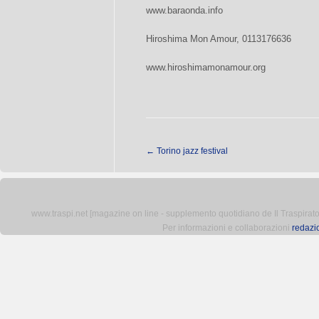
www.baraonda.info
Hiroshima Mon Amour, 0113176636
www.hiroshimamonamour.org
←
Torino jazz festival
www.traspi.net [magazine on line - supplemento quotidiano de Il Traspiratore 
Per informazioni e collaborazioni
redazi