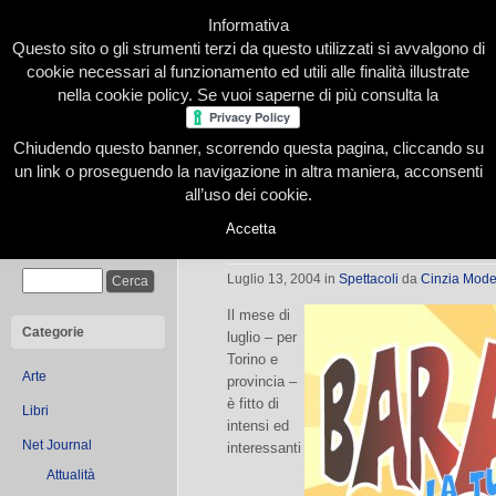
Informativa
Questo sito o gli strumenti terzi da questo utilizzati si avvalgono di
cookie necessari al funzionamento ed utili alle finalità illustrate
nella cookie policy. Se vuoi saperne di più consulta la
Chiudendo questo banner, scorrendo questa pagina, cliccando su
Home
Presentazione
Redazione
Le nostre firme
un link o proseguendo la navigazione in altra maniera, acconsenti
all’uso dei cookie.
Accetta
Baraonda Summer Point
Cerca
Luglio 13, 2004
in
Spettacoli
da
Cinzia Mod
Il mese di
Categorie
luglio – per
Torino e
Arte
provincia –
è fitto di
Libri
intensi ed
Net Journal
interessanti
Attualità