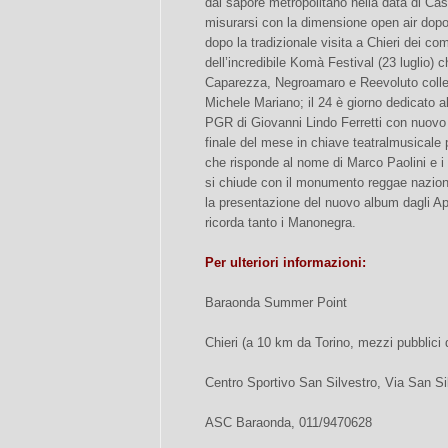
dal sapore metropolitano nella data di Cas
misurarsi con la dimensione open air dopo 
dopo la tradizionale visita a Chieri dei c
dell’incredibile Komà Festival (23 luglio)
Caparezza, Negroamaro e Reevoluto colleg
Michele Mariano; il 24 è giorno dedicato al
PGR di Giovanni Lindo Ferretti con nuovo
finale del mese in chiave teatralmusicale p
che risponde al nome di Marco Paolini e i 
si chiude con il monumento reggae naziona
la presentazione del nuovo album dagli Ap
ricorda tanto i Manonegra.
Per ulteriori informazioni:
Baraonda Summer Point
Chieri (a 10 km da Torino, mezzi pubblici 
Centro Sportivo San Silvestro, Via San Si
ASC Baraonda, 011/9470628