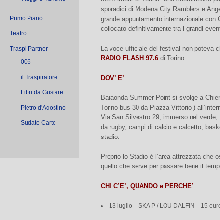
sporadici di Modena City Ramblers e Ange
Primo Piano
grande appuntamento internazionale con 
collocato definitivamente tra i grandi even
Teatro
La voce ufficiale del festival non poteva c
Traspi Partner
RADIO FLASH 97.6
di Torino.
006
il Traspiratore
DOV’ E’
Libri da Gustare
Baraonda Summer Point si svolge a Chieri
Torino bus 30 da Piazza Vittorio ) all’inte
Pietro d'Agostino
Via San Silvestro 29, immerso nel verde;
Sudate Carte
da rugby, campi di calcio e calcetto, baske
stadio.
Proprio lo Stadio è l’area attrezzata che os
quello che serve per passare bene il temp
CHI C’E’, QUANDO e PERCHE’
13 luglio – SKA P / LOU DALFIN – 15 eur