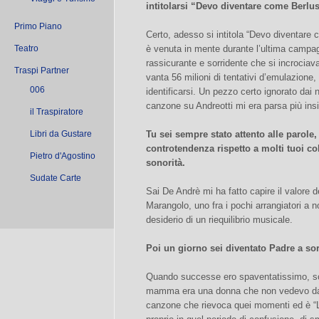
intitolarsi “Devo diventare come Berlu
Primo Piano
Certo, adesso si intitola “Devo diventare
Teatro
è venuta in mente durante l’ultima campag
rassicurante e sorridente che si incrociav
Traspi Partner
vanta 56 milioni di tentativi d’emulazione, 
006
identificarsi. Un pezzo certo ignorato dai 
canzone su Andreotti mi era parsa più in
il Traspiratore
Libri da Gustare
Tu sei sempre stato attento alle parole, 
controtendenza rispetto a molti tuoi co
Pietro d'Agostino
sonorità.
Sudate Carte
Sai De Andrè mi ha fatto capire il valore d
Marangolo, uno fra i pochi arrangiatori a 
desiderio di un riequilibrio musicale.
Poi un giorno sei diventato Padre a so
Quando successe ero spaventatissimo, so
mamma era una donna che non vedevo da t
canzone che rievoca quei momenti ed è “L’