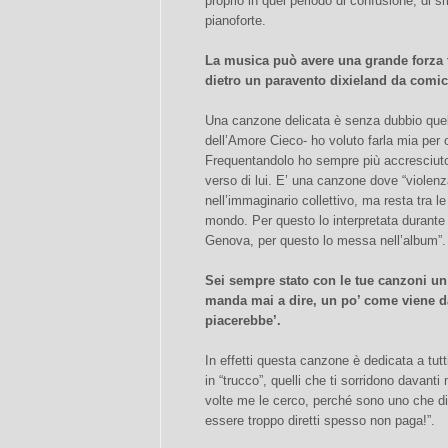
proprio in quel periodo di confusione, di 
pianoforte.
La musica può avere una grande forza 
dietro un paravento dixieland da comica
Una canzone delicata è senza dubbio quell
dell’Amore Cieco- ho voluto farla mia per
Frequentandolo ho sempre più accresciuto 
verso di lui. E’ una canzone dove “violen
nell’immaginario collettivo, ma resta tra l
mondo. Per questo lo interpretata durante il
Genova, per questo lo messa nell’album”.
Sei sempre stato con le tue canzoni un 
manda mai a dire, un po’ come viene d
piacerebbe’.
In effetti questa canzone è dedicata a tut
in “trucco”, quelli che ti sorridono davanti 
volte me le cerco, perché sono uno che 
essere troppo diretti spesso non paga!”.