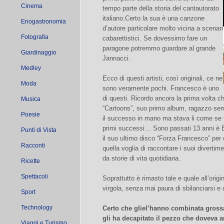
Cinema
tempo parte della storia del cantautorato
italiano.Certo la sua è una canzone
Enogastronomia
d’autore particolare molto vicina a scenari
Fotografia
cabarettistici. Se dovessimo fare un
paragone potremmo guardare al grande
Giardinaggio
Jannacci.
Medley
Ecco di questi artisti, così originali, ce ne
Moda
sono veramente pochi. Francesco è uno
di questi. Ricordo ancora la prima volta c
Musica
“Cartoons”, suo primo album, ragazzo se
Poesie
il successo in mano ma stava li come se f
primi successi… Sono passati 13 anni è B
Punti di Vista
il suo ultimo disco “Forza Francesco” per 
Racconti
quella voglia di raccontare i suoi diverti
da storie di vita quotidiana.
Ricette
Spettacoli
Soprattutto è rimasto tale e quale all’origi
virgola, senza mai paura di sbilanciarsi e
Sport
Technology
Certo che gliel’hanno combinata gross
gli ha decapitato il pezzo che doveva a
Viaggi e Turismo