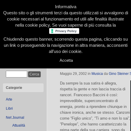
Informativa
Questo sito o gli strumenti terzi da questo utilizzati si avvalgono di
cookie necessari al funzionamento ed utili alle finalità illustrate
nella cookie policy. Se vuoi saperne di più consulta la
Chiudendo questo banner, scorrendo questa pagina, cliccando su
Home
Presentazione
Redazione
Le nostre firme
un link o proseguendo la navigazione in altra maniera, acconsenti
all’uso dei cookie.
Accetta
Baccini: Forza Francesco!
Cerca
Maggio 29, 2002
in
Musica
da
Gino Steiner S
Da sempre la sua satira è allegra,
Categorie
rispetta la gente e non lascia traccia di
rancori. Francesco Baccini è così:
Arte
imprevedibile, superconcentrato di
energia, pronto a riprendere chiunque in
Libri
chiave ironica, anche se stesso. Canzoni
Net Journal
come “Figlio unico”, “Ti amo e non lo sai”,
“Penelope”, che hanno caratterizzato la
Attualità
prima parte della sua carriera, sono da