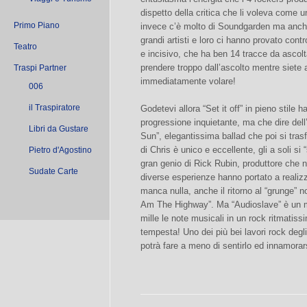
dispetto della critica che li voleva come
Primo Piano
invece c’è molto di Soundgarden ma anche 
grandi artisti e loro ci hanno provato con
Teatro
e incisivo, che ha ben 14 tracce da ascol
prendere troppo dall’ascolto mentre siete a
Traspi Partner
immediatamente volare!
006
il Traspiratore
Godetevi allora “Set it off” in pieno stile 
progressione inquietante, ma che dire del
Libri da Gustare
Sun”, elegantissima ballad che poi si trasf
di Chris è unico e eccellente, gli a soli si
Pietro d'Agostino
gran genio di Rick Rubin, produttore che n
Sudate Carte
diverse esperienze hanno portato a realiz
manca nulla, anche il ritorno al “grunge” 
Am The Highway”. Ma “Audioslave” è un m
mille le note musicali in un rock ritmatissi
tempesta! Uno dei più bei lavori rock degl
potrà fare a meno di sentirlo ed innamora