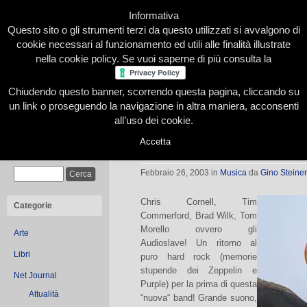
Informativa
Questo sito o gli strumenti terzi da questo utilizzati si avvalgono di
cookie necessari al funzionamento ed utili alle finalità illustrate
nella cookie policy. Se vuoi saperne di più consulta la
Chiudendo questo banner, scorrendo questa pagina, cliccando su
Home
Presentazione
Redazione
Le nostre firme
un link o proseguendo la navigazione in altra maniera, acconsenti
all’uso dei cookie.
Accetta
Audioslave: ritorna il grande hard-
Cerca
Febbraio 26, 2003
in
Musica
da
Gino Steiner
Chris Cornell, Tim
Categorie
Commerford, Brad Wilk, Tom
Morello ovvero gli
Arte
Audioslave! Un ritorno al
Libri
puro hard rock (memorie
stupende dei Zeppelin e
Net Journal
Purple) per la prima di questa
Attualità
“nuova“ band! Grande suono,