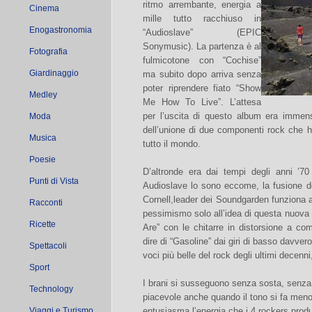
ritmo arrembante, energia a
Cinema
mille tutto racchiuso in
Enogastronomia
“Audioslave” (EPIC
Sonymusic). La partenza è al
Fotografia
fulmicotone con “Cochise”
Giardinaggio
ma subito dopo arriva senza
poter riprendere fiato “Show
Medley
Me How To Live”. L’attesa
per l’uscita di questo album era immens
Moda
dell’unione di due componenti rock che h
Musica
tutto il mondo.
Poesie
D’altronde era dai tempi degli anni ’7
Punti di Vista
Audioslave lo sono eccome, la fusione 
Cornell,leader dei Soundgarden funziona a
Racconti
pessimismo solo all’idea di questa nuova 
Ricette
Are” con le chitarre in distorsione a co
dire di “Gasoline” dai giri di basso davver
Spettacoli
voci più belle del rock degli ultimi decenni,
Sport
I brani si susseguono senza sosta, senza 
Technology
piacevole anche quando il tono si fa meno
Viaggi e Turismo
entusiasma l’energia che i 4 rockers pro