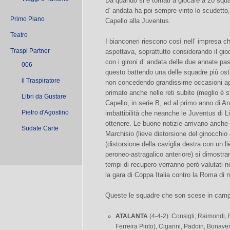
Da quando si è tornati a giocare a 20 squa
d’ andata ha poi sempre vinto lo scudetto
Primo Piano
Capello alla Juventus.
Teatro
I bianconeri riescono così nell’ impresa c
Traspi Partner
aspettava, soprattutto considerando il gioc
con i gironi d’ andata delle due annate pas
006
questo battendo una delle squadre più ost
il Traspiratore
non concedendo grandissime occasioni agl
primato anche nelle reti subite (meglio è s
Libri da Gustare
Capello, in serie B, ed al primo anno di Anc
Pietro d'Agostino
imbattibilità che neanche le Juventus di Li
ottenere. Le buone notizie arrivano anche d
Sudate Carte
Marchisio (lieve distorsione del ginocchio
(distorsione della caviglia destra con un
peroneo-astragalico anteriore) si dimostra
tempi di recupero verranno però valutati n
la gara di Coppa Italia contro la Roma di 
Queste le squadre che son scese in cam
ATALANTA
(4-4-2): Consigli; Raimondi, F
Ferreira Pinto), Cigarini, Padoin, Bonaven