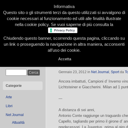
Informativa
Questo sito o gli strumenti terzi da questo utilizzati si avvalgono di
cookie necessari al funzionamento ed utili alle finalità illustrate
nella cookie policy. Se vuoi saperne di più consulta la
Chiudendo questo banner, scorrendo questa pagina, cliccando su
Home
Presentazione
Redazione
Le nostre firme
un link o proseguendo la navigazione in altra maniera, acconsenti
all’uso dei cookie.
Accetta
Atalanta-Juve 0-2: Giack invernale
Cerca
Gennaio 23, 2012
in
Net Journal
,
Sport
da
T
Ancora imbattuti, Campioni d’ Inverno vin
Categorie
Lichtsteiner e Giaccherini. Milan ad 1 pun
Arte
—
Libri
A distanza di sei anni,
Net Journal
Antonio Conte raggiunge un traguardo che 
Capello, tagliando per primo il girone d’ and
Attualità
predecessori. La Juventus, prima al giro di