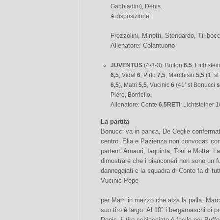
Gabbiadini), Denis.
A disposizione:
Frezzolini, Minotti, Stendardo, Tiribocc
Allenatore: Colantuono
JUVENTUS
(4-3-3): Buffon
6,5
; Lichtstei
6,5
; Vidal
6
, Pirlo
7,5
, Marchisio
5,5
(1’ st
6,5
), Matri
5,5
, Vucinic
6
(41’ st Bonucci
s
Piero, Borriello.
Allenatore: Conte
6,5
RETI
: Lichtsteiner 1
La partita
Bonucci va in panca, De Ceglie confermato 
centro. Elia e Pazienza non convocati come
partenti Amauri, Iaquinta, Toni e Motta. L
dimostrare che i bianconeri non sono un fu
danneggiati e la squadra di Conte fa di tu
Vucinic Pepe
per Matri in mezzo che alza la palla. Marc
suo tiro è largo. Al 10° i bergamaschi ci
Denis, il tiro schiacciato è facile per Buffo