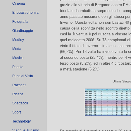
Cinema
grazie alla vittoria di Bergamo contro l’ A
trionfale da imbattuta sorprendendo i campi
Enogastronomia
anno passato riuscirono con gli stessi pu
Fotografia
Inverno. Questa volta non son bastati 40 p
causa della sconfitta nello scontro diretto 
Giardinaggio
casi la Juventus è poi riuscita a vincere lo
Medley
quel maledetto 2006. Su 78 campionati di s
vinto il titolo d’ inverno – in alcuni casi 
Moda
(66,2%). Per 18 volte ha invece vinto lo s
al secondo posto (23,4%), mentre per 4 volt
Musica
terzo posto (5,2%), ed in altre 4 circostan
Poesie
a metà stagione (5,2%).
Punti di Vista
Ultime Stagi
Racconti
Ricette
Spettacoli
Sport
Technology
Viaggi e Turismo