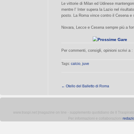
Le vittorie di Milan ed Udinese mantengon
mentre l’ Inter supera la Lazio nel risultat
posto. La Roma vince contro il Cesena e s
Novara, Lecce e Cesena sempre più a fond
Per commenti, consigli, opinioni scrivi a :
Tags:
calcio
,
juve
←
Otello del Balletto di Roma
www.traspi.net [magazine on line - supplemento quotidiano de Il Traspiratore 
Per informazioni e collaborazioni
redazi