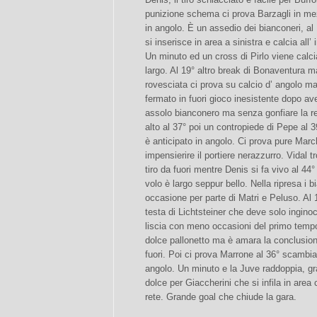
punizione schema ci prova Barzagli in mez
in angolo. È un assedio dei bianconeri, al
si inserisce in area a sinistra e calcia al
Un minuto ed un cross di Pirlo viene calc
largo. Al 19° altro break di Bonaventura ma
rovesciata ci prova su calcio d’ angolo ma
fermato in fuori gioco inesistente dopo ave
assolo bianconero ma senza gonfiare la r
alto al 37° poi un contropiede di Pepe al 3
è anticipato in angolo. Ci prova pure Marc
impensierire il portiere nerazzurro. Vidal t
tiro da fuori mentre Denis si fa vivo al 44°
volo è largo seppur bello. Nella ripresa i 
occasione per parte di Matri e Peluso. Al 1
testa di Lichtsteiner che deve solo inginocc
liscia con meno occasioni del primo tempo.
dolce pallonetto ma è amara la conclusione
fuori. Poi ci prova Marrone al 36° scambi
angolo. Un minuto e la Juve raddoppia, g
dolce per Giaccherini che si infila in area
rete. Grande goal che chiude la gara.