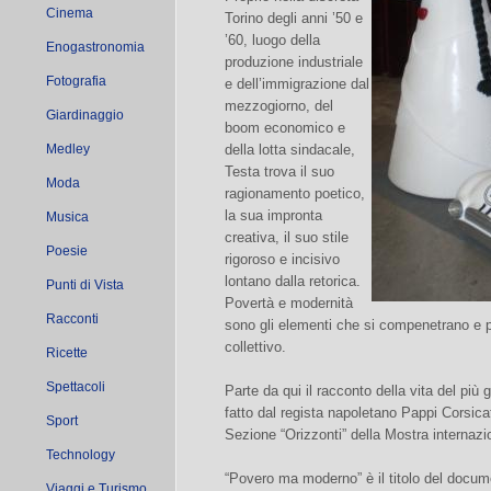
Cinema
Torino degli anni ’50 e
’60, luogo della
Enogastronomia
produzione industriale
Fotografia
e dell’immigrazione dal
mezzogiorno, del
Giardinaggio
boom economico e
Medley
della lotta sindacale,
Testa trova il suo
Moda
ragionamento poetico,
la sua impronta
Musica
creativa, il suo stile
Poesie
rigoroso e incisivo
lontano dalla retorica.
Punti di Vista
Povertà e modernità
Racconti
sono gli elementi che si compenetrano e pr
collettivo.
Ricette
Spettacoli
Parte da qui il racconto della vita del più g
fatto dal regista napoletano Pappi Corsica
Sport
Sezione “Orizzonti” della Mostra internaz
Technology
“Povero ma moderno” è il titolo del docu
Viaggi e Turismo