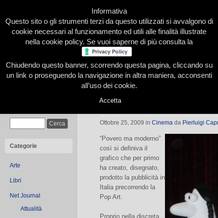
Informativa
Questo sito o gli strumenti terzi da questo utilizzati si avvalgono di
cookie necessari al funzionamento ed utili alle finalità illustrate
nella cookie policy. Se vuoi saperne di più consulta la
Chiudendo questo banner, scorrendo questa pagina, cliccando su
Home
Presentazione
Redazione
Le nostre firme
un link o proseguendo la navigazione in altra maniera, acconsenti
all’uso dei cookie.
Accetta
Armando Testa povero ma modern
Cerca
Ottobre 25, 2009
in
Cinema
da
Pierluigi Cap
“Povero ma moderno”
Categorie
così si definiva il
grafico che per primo
Arte
ha creato, disegnato,
prodotto la pubblicità in
Libri
Italia precorrendo la
Net Journal
Pop Art.
Attualità
Proprio nella discreta