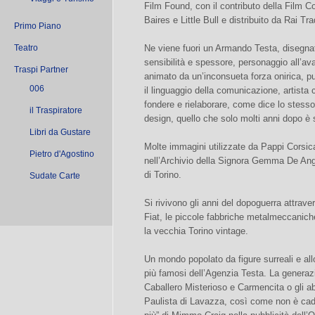
Film Found, con il contributo della Film 
Baires e Little Bull e distribuito da Rai Tra
Primo Piano
Teatro
Ne viene fuori un Armando Testa, disegnato
sensibilità e spessore, personaggio all’ava
Traspi Partner
animato da un’inconsueta forza onirica, p
006
il linguaggio della comunicazione, artista
fondere e rielaborare, come dice lo stess
il Traspiratore
design, quello che solo molti anni dopo è
Libri da Gustare
Molte immagini utilizzate da Pappi Corsic
Pietro d'Agostino
nell’Archivio della Signora Gemma De Ange
di Torino.
Sudate Carte
Si rivivono gli anni del dopoguerra attrav
Fiat, le piccole fabbriche metalmeccaniche, l
la vecchia Torino vintage.
Un mondo popolato da figure surreali e all
più famosi dell’Agenzia Testa. La generazi
Caballero Misterioso e Carmencita o gli abi
Paulista di Lavazza, così come non è cadu