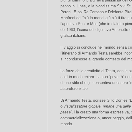
più” di Mimmo Craig nella pubblicità dell’
pannolini Lines, o la biondissima Solvi St
Peroni. E poi Re Carpano e l’elefante Pirel
Manfredi del “più lo mandi giù più ti tira s
l’aperitivo Punt e Mes (che in dialetto pi
del 1960, l’icona del digestivo Antonetto e 
grafica italiane.
Il viaggio si conclude nel mondo senza con
l’itinerario di Armando Testa sarebbe inco
si riconducesse al grande contesto dei mov
La forza della creatività di Testa, con le
così in modo chiaro. La sua “povertà” non 
di uno stile che gli consentiva di essere 
autoreferenziale.
Di Armando Testa, scrisse Gillo Dorfles
“L
o visualizzatore globale, rimane una delle
paese”
. Ha creato una forma espressiva, s
commercializzazione o, ancor peggio, della
mondo.