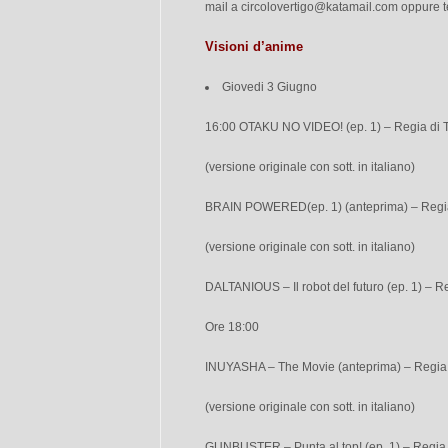
mail a
circolovertigo@katamail.com
oppure t
Visioni d’anime
Giovedi 3 Giugno
16:00 OTAKU NO VIDEO! (ep. 1) – Regia di T
(versione originale con sott. in italiano)
BRAIN POWERED(ep. 1) (anteprima) – Regia 
(versione originale con sott. in italiano)
DALTANIOUS – Il robot del futuro (ep. 1) – 
Ore 18:00
INUYASHA – The Movie (anteprima) – Regia 
(versione originale con sott. in italiano)
GUNBUSTER – Punta al top! (ep. 1) – Regia 