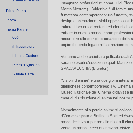
insegnano professionisti come Luigi Picca
Martin Mystere). L’obiettivo è di fornire 
Primo Piano
fumettista contemporaneo: tra fumetto, st
Teatro
design e animazione. Molti appassionati le
imitare i loro autori preferiti ed alcuni di
Traspi Partner
entrare in questo mondo come professioni
006
andar oltre alla semplice creazione della s
capire il mondo legato all’animazione ed a
il Traspiratore
Libri da Gustare
Verranno anche proiettate pellicole qua
saranno ospiti d’eccezione quali Maurizi
Pietro d'Agostino
SPADAVECCHIA (Brendon).
Sudate Carte
“Visioni d’anime” è una due giorni interam
giapponese contemporanea: TV, Cinema e
Museo Nazionale del Cinema organizza insi
case di distribuzione di anime nel nostro 
Normalmente alla parola anime si collega 
d’Oro assegnato a Berlino a Spirited Away
modo decisivo a portare alla ribalta il cin
verso un mondo ricco di creazioni visive.