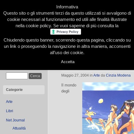
Informativa
Questo sito o gli strumenti terzi da questo utilizzati si avvalgono di
cookie necessari al funzionamento ed utili alle finalità illustrate
nella cookie policy. Se vuoi saperne di più consulta la
Chiudendo questo banner, scorrendo questa pagina, cliccando su
Home
Presentazione
Redazione
Le nostre firme
un link o proseguendo la navigazione in altra maniera, acconsenti
all’uso dei cookie.
Accetta
Anime, manga e fumetto
Cerca
Maggio 27, 2004
in
Arte
da
Cinzia Modena
Il mondo
Categorie
degli
Arte
Libri
Net Journal
Attualità