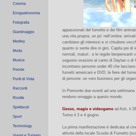
Cinema
Enogastronomia
Fotografia
appassionati del fumetto e dei film anima
Giardinaggio
una vita propria, un po’ nell’ombra: arrivat
Medley
cambiano gli interessi e si chiudono vecc
quanto si sente dire in giro. Capita poi di
Moda
normali, maturi.. e le regole benpensanti 
Musica
seguono ovazioni al canto di Daytan o di Gi
incontrano persone under 40 che lasciano fi
Poesie
fumetti americani e DVD, le fiere del fume
di persone: un vero business per gli organi
Punti di Vista
Racconti
In Piemonte due eventi ad una settimana d
rendono omaggio a questo mondo.
Ricette
Spettacoli
Gesso, magie e videogame
ad Asti, il 
Torino il 3 e 4 giugno.
Sport
Technology
La prima manifestazione è dedicata al cin
attività della locale Scuola di Fumetto (s
Viaggi e Turismo