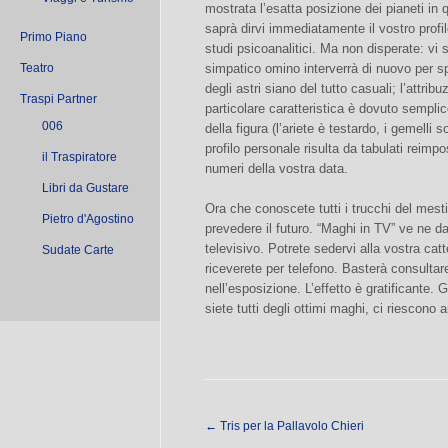
mostrata l’esatta posizione dei pianeti 
saprà dirvi immediatamente il vostro profi
Primo Piano
studi psicoanalitici. Ma non disperate: vi 
Teatro
simpatico omino interverrà di nuovo per sp
degli astri siano del tutto casuali; l’attri
Traspi Partner
particolare caratteristica è dovuto sempli
006
della figura (l’ariete è testardo, i gemelli so
profilo personale risulta da tabulati reimp
il Traspiratore
numeri della vostra data.
Libri da Gustare
Ora che conoscete tutti i trucchi del mesti
Pietro d'Agostino
prevedere il futuro. “Maghi in TV” ve ne d
televisivo. Potrete sedervi alla vostra ca
Sudate Carte
riceverete per telefono. Basterà consultar
nell’esposizione. L’effetto è gratificante. 
siete tutti degli ottimi maghi, ci riescono 
←
Tris per la Pallavolo Chieri