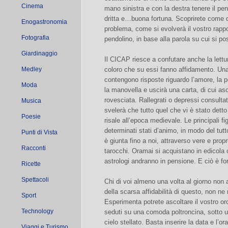
Cinema
mano sinistra e con la destra tenere il pe
dritta e…buona fortuna. Scoprirete come 
Enogastronomia
problema, come si evolverà il vostro rappo
Fotografia
pendolino, in base alla parola su cui si po
Giardinaggio
Il CICAP riesce a confutare anche la lettur
Medley
coloro che su essi fanno affidamento. Una 
contengono risposte riguardo l’amore, la pe
Moda
la manovella e uscirà una carta, di cui ascol
rovesciata. Rallegrati o depressi consult
Musica
svelerà che tutto quel che vi è stato detto
Poesie
risale all’epoca medievale. Le principali f
determinati stati d’animo, in modo del tutto
Punti di Vista
è giunta fino a noi, attraverso vere e propr
Racconti
tarocchi. Oramai si acquistano in edicola 
astrologi andranno in pensione. E ciò è fo
Ricette
Spettacoli
Chi di voi almeno una volta al giorno non
della scarsa affidabilità di questo, non n
Sport
Esperimenta potrete ascoltare il vostro or
Technology
seduti su una comoda poltroncina, sotto u
cielo stellato. Basta inserire la data e l’or
Viaggi e Turismo