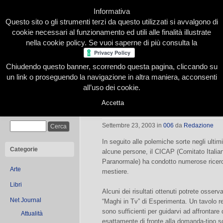
Informativa
Questo sito o gli strumenti terzi da questo utilizzati si avvalgono di
cookie necessari al funzionamento ed utili alle finalità illustrate
nella cookie policy. Se vuoi saperne di più consulta la
Chiudendo questo banner, scorrendo questa pagina, cliccando su
Home
Presentazione
Redazione
Le nostre firme
un link o proseguendo la navigazione in altra maniera, acconsenti
all’uso dei cookie.
Accetta
Anche i bambini sanno leggere i ta
Cerca
Settembre 23, 2003
in
006
da
Redazione
In seguito alle polemiche sorte negli ultimi
Categorie
alcune persone, il CICAP (Comitato Italiano
Paranormale) ha condotto numerose ricerc
Arte
mestiere.
Libri
Alcuni dei risultati ottenuti potrete osserv
Net Journal
“Maghi in Tv” di Esperimenta. Un tavolo r
sono sufficienti per guidarvi ad affrontare
Attualità
esattamente di fronte alla domanda-tipo sc