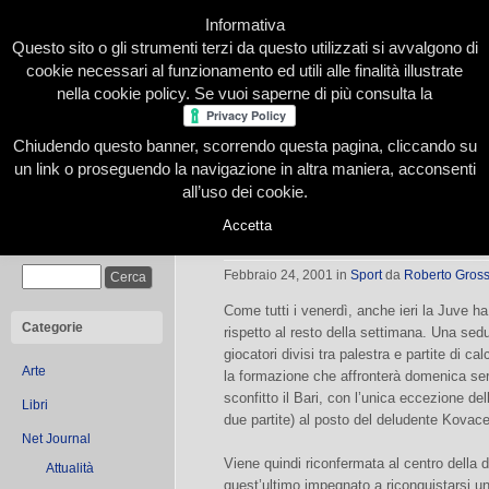
Informativa
Questo sito o gli strumenti terzi da questo utilizzati si avvalgono di
cookie necessari al funzionamento ed utili alle finalità illustrate
nella cookie policy. Se vuoi saperne di più consulta la
Chiudendo questo banner, scorrendo questa pagina, cliccando su
Home
Presentazione
Redazione
Le nostre firme
un link o proseguendo la navigazione in altra maniera, acconsenti
all’uso dei cookie.
Accetta
Ancelotti conferma la formazione di
Cerca
Febbraio 24, 2001
in
Sport
da
Roberto Gross
Come tutti i venerdì, anche ieri la Juve 
Categorie
rispetto al resto della settimana. Una sedu
giocatori divisi tra palestra e partite di 
Arte
la formazione che affronterà domenica sera
sconfitto il Bari, con l’unica eccezione del
Libri
due partite) al posto del deludente Kovace
Net Journal
Viene quindi riconfermata al centro della 
Attualità
quest’ultimo impegnato a riconquistarsi un 