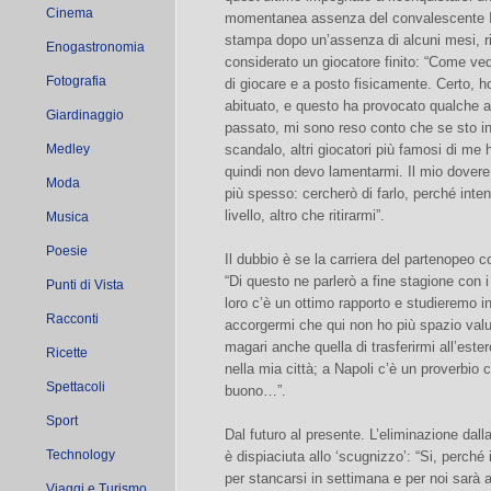
Cinema
momentanea assenza del convalescente Iul
stampa dopo un’assenza di alcuni mesi, r
Enogastronomia
considerato un giocatore finito: “Come ve
Fotografia
di giocare e a posto fisicamente. Certo, h
abituato, e questo ha provocato qualche att
Giardinaggio
passato, mi sono reso conto che se sto in
Medley
scandalo, altri giocatori più famosi di me
quindi non devo lamentarmi. Il mio dovere 
Moda
più spesso: cercherò di farlo, perché inte
livello, altro che ritirarmi”.
Musica
Poesie
Il dubbio è se la carriera del partenopeo c
“Di questo ne parlerò a fine stagione con i 
Punti di Vista
loro c’è un ottimo rapporto e studieremo i
Racconti
accorgermi che qui non ho più spazio valut
magari anche quella di trasferirmi all’est
Ricette
nella mia città; a Napoli c’è un proverbio c
Spettacoli
buono…”.
Sport
Dal futuro al presente. L’eliminazione da
Technology
è dispiaciuta allo ‘scugnizzo’: “Si, perché
per stancarsi in settimana e per noi sarà a
Viaggi e Turismo