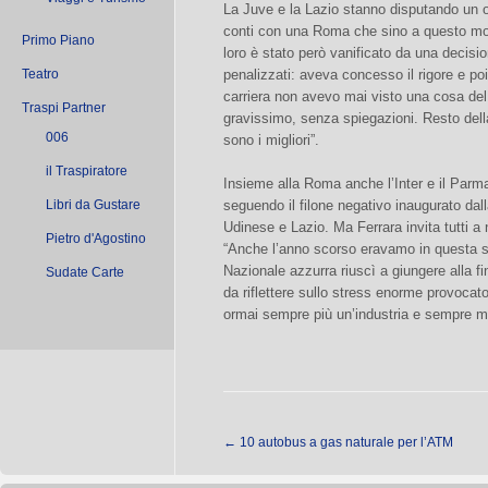
La Juve e la Lazio stanno disputando un 
conti con una Roma che sino a questo mome
Primo Piano
loro è stato però vanificato da una decisio
Teatro
penalizzati: aveva concesso il rigore e po
carriera non avevo mai visto una cosa del 
Traspi Partner
gravissimo, senza spiegazioni. Resto della m
006
sono i migliori”.
il Traspiratore
Insieme alla Roma anche l’Inter e il Parm
Libri da Gustare
seguendo il filone negativo inaugurato dal
Udinese e Lazio. Ma Ferrara invita tutti a no
Pietro d'Agostino
“Anche l’anno scorso eravamo in questa sit
Nazionale azzurra riuscì a giungere alla f
Sudate Carte
da riflettere sullo stress enorme provocat
ormai sempre più un’industria e sempre m
←
10 autobus a gas naturale per l’ATM