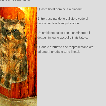
Questo hotel comincia a piacermi.
Entro trascinando le valigie e vado al
banco per fare la registrazione.
Un ambiente caldo con il caminetto e i
dettagli in legno accoglie il visitatore.
Quadri e statuette che rappresentano orsi
ed orsetti arredano tutto l’hotel.