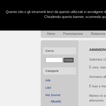
Questo sito o gli strumenti terzi da questo utilizzati si avvalgono d
Chiudendo questo banner, scorrendo ques
Home
Presentazione
Redazione
AMMMERICA
Cerca
Settembre 1
È sera, siam
Categorie
Arriviamo al
Arte
È buio e fre
Libri
Net Journal
Mentre mi av
attenzione.
Attualità