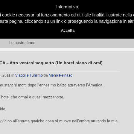
Informativa
i cookie necessari al funzionamento ed utili alle finalità illustrate nel
ta pagina, cliccando su un link o proseguendo la navigazione in altra
Accetta
Le nostre firme
 – Atto ventesimoquarto (Un hotel pieno di orsi)
9, 2011
in
Viaggi e Turismo
da
Meno Pelnaso
o stanchi morti dopo l’ennesimo balzo attraverso l’America.
l’hotel che ormai è quasi mezzanotte.
ddo.
vicino all’entrata qualche cosa si muove nell’ombra attirando la mia