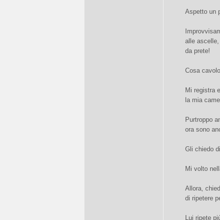
Aspetto un 
Improvvisame
alle ascell
da prete!
Cosa cavolo 
Mi registra 
la mia came
Purtroppo an
ora sono an
Gli chiedo d
Mi volto nel
Allora, chie
di ripetere 
Lui ripete p