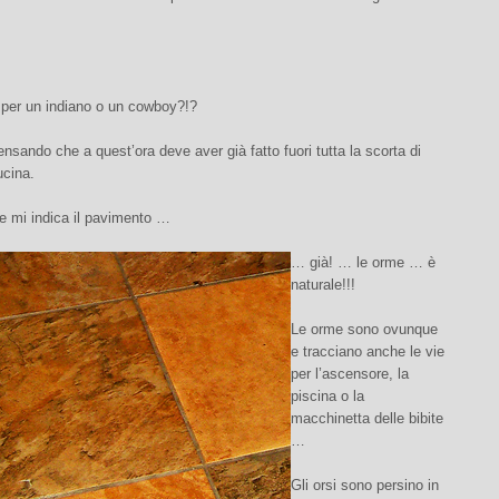
 per un indiano o un cowboy?!?
nsando che a quest’ora deve aver già fatto fuori tutta la scorta di
ucina.
e mi indica il pavimento …
… già! … le orme … è
naturale!!!
Le orme sono ovunque
e tracciano anche le vie
per l’ascensore, la
piscina o la
macchinetta delle bibite
…
Gli orsi sono persino in