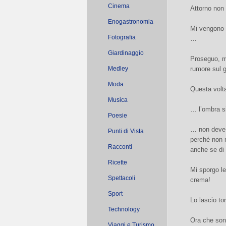
Cinema
Attorno non
Enogastronomia
Mi vengono i
Fotografia
…
Giardinaggio
Proseguo, m
Medley
rumore sul gh
Moda
Questa volta
Musica
… l’ombra si
Poesie
… non deve 
Punti di Vista
perché non 
Racconti
anche se di 
Ricette
Mi sporgo le
Spettacoli
crema!
Sport
Lo lascio to
Technology
Ora che sono
Viaggi e Turismo