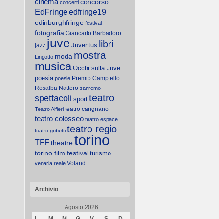
cinema
concorso
concerti
EdFringe
edfringe19
edinburghfringe
festival
fotografia
Giancarlo Barbadoro
juve
libri
Juventus
jazz
mostra
moda
Lingotto
musica
Occhi sulla Juve
poesia
Premio Campiello
poesie
Rosalba Nattero
sanremo
teatro
spettacoli
sport
teatro carignano
Teatro Alfieri
teatro colosseo
teatro espace
teatro regio
teatro gobetti
torino
TFF
theatre
torino film festival
turismo
Voland
venaria reale
Archivio
Agosto 2026
L
M
M
G
V
S
D