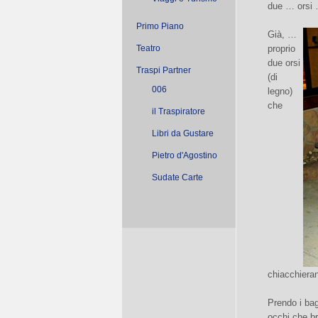
due … orsi
Primo Piano
Già, …
Teatro
proprio
due orsi
Traspi Partner
(di
006
legno)
che
il Traspiratore
Libri da Gustare
Pietro d'Agostino
Sudate Carte
chiacchiera
Prendo i bag
occhi che br