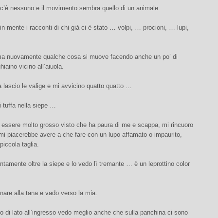
 c’è nessuno e il movimento sembra quello di un animale.
n mente i racconti di chi già ci è stato … volpi, … procioni, … lupi,
a nuovamente qualche cosa si muove facendo anche un po’ di
iaino vicino all’aiuola.
 lascio le valige e mi avvicino quatto quatto …
 tuffa nella siepe …
essere molto grosso visto che ha paura di me e scappa, mi rincuoro
mi piacerebbe avere a che fare con un lupo affamato o impaurito,
piccola taglia.
ntamente oltre la siepe e lo vedo lì tremante … è un leprottino color
rnare alla tana e vado verso la mia.
 di lato all’ingresso vedo meglio anche che sulla panchina ci sono