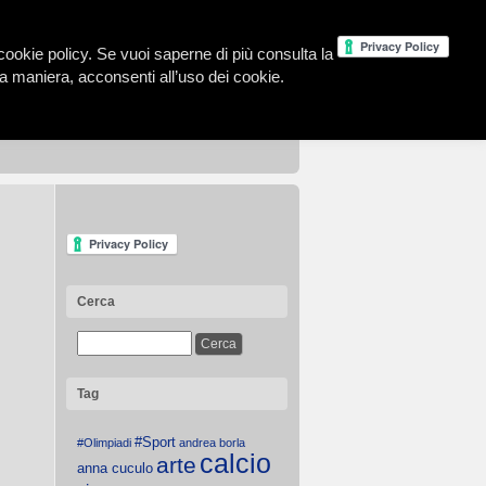
la cookie policy. Se vuoi saperne di più consulta la
 maniera, acconsenti all’uso dei cookie.
Cerca
Tag
#Sport
#Olimpiadi
andrea borla
calcio
arte
anna cuculo