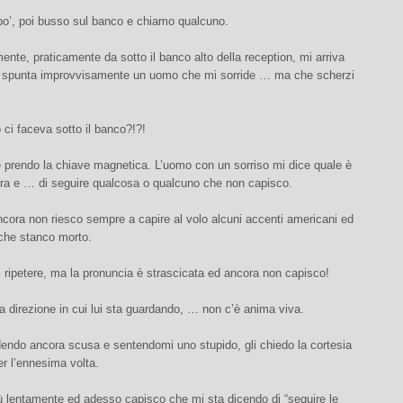
po’, poi busso sul banco e chiamo qualcuno.
nte, praticamente da sotto il banco alto della reception, mi arriva
e, spunta improvvisamente un uomo che mi sorride … ma che scherzi
ci faceva sotto il banco?!?!
e prendo la chiave magnetica. L’uomo con un sorriso mi dice quale è
ra e … di seguire qualcosa o qualcuno che non capisco.
cora non riesco sempre a capire al volo alcuni accenti americani ed
che stanco morto.
i ripetere, ma la pronuncia è strascicata ed ancora non capisco!
la direzione in cui lui sta guardando, … non c’è anima viva.
dendo ancora scusa e sentendomi uno stupido, gli chiedo la cortesia
per l’ennesima volta.
iù lentamente ed adesso capisco che mi sta dicendo di “seguire le