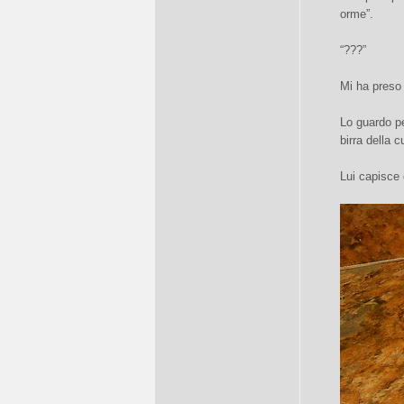
orme”.
“???”
Mi ha preso
Lo guardo pe
birra della c
Lui capisce 