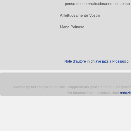
… penso che lo rinchiuderanno nel cesso p
Affettuosamente Vostro
Meno Pelnaso
←
Note d’autore in chiave jazz a Piossasco
www.traspi.net [magazine on line - supplemento quotidiano de Il Traspiratore 
Per informazioni e collaborazioni
redazi