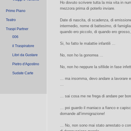
Ho dovuto scrivere tutta la mia vita in nu
mezzora prima di poterlo inviare.
Primo Piano
Teatro
Date di nascita, di scadenza, di emissione,
intermedio, nome di battesimo, di famigli
Traspi Partner
quando ero piccolo, di quando ero grosso
006
Si, ho fatto le malattie infantili …
il Traspiratore
Libri da Gustare
No, non ho la gonorrea …
Pietro d'Agostino
No, non ho neppure la sifilide in fase infe
Sudate Carte
… ma insomma, devo andare a lavorare e n
…
… sai cosa me ne frega di andare per bor
… poi guardo il maniaco a fianco e capisc
domande all’immigrazione!
… No, non sono mai stato arrestato o co