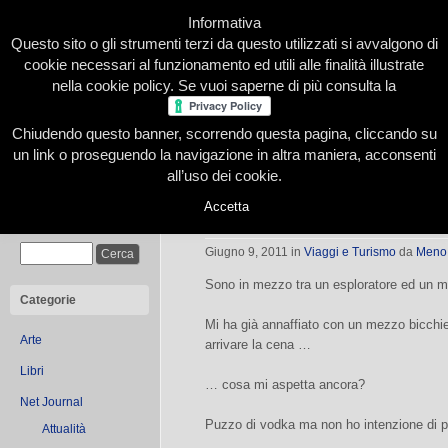
Informativa
Questo sito o gli strumenti terzi da questo utilizzati si avvalgono di
cookie necessari al funzionamento ed utili alle finalità illustrate
nella cookie policy. Se vuoi saperne di più consulta la
Chiudendo questo banner, scorrendo questa pagina, cliccando su
Home
Presentazione
Redazione
Le nostre firme
un link o proseguendo la navigazione in altra maniera, acconsenti
all’uso dei cookie.
Accetta
AMMMERICA – Atto quarto
Cerca
Giugno 9, 2011
in
Viaggi e Turismo
da
Meno
Sono in mezzo tra un esploratore ed un ma
Categorie
Mi ha già annaffiato con un mezzo bicchie
Arte
arrivare la cena …
Libri
… cosa mi aspetta ancora?
Net Journal
Puzzo di vodka ma non ho intenzione di p
Attualità