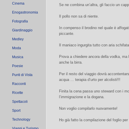
Cinema
Se ne combina un’altra, gli faccio un capp
Enogastronomia
Il pollo non sa di niente.
Fotografia
In compenso il brodino nel quale è affogat
Giardinaggio
piccante.
Medley
Il maniaco ingurgita tutto con aria schifata
Moda
Prova a chiedere ancora della vodka, ma la
Musica
anche la birra.
Poesie
Per il resto del viaggio dovrà accontentars
Punti di Vista
acqua … terapia d’urto per alcolisti!!!
Racconti
Finita la cena passa uno steward con i mo
Ricette
l’immigrazione e la dogana.
Spettacoli
Non voglio compilarlo nuovamente!
Sport
Technology
Ho già fatto la compilazione del foglio per
Viaggi e Turismo