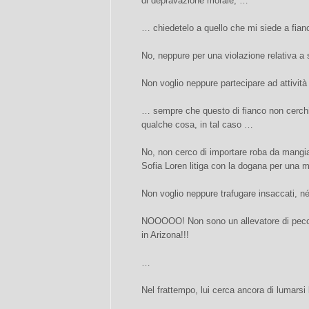
di depravazione morale, …
… chiedetelo a quello che mi siede a fian
No, neppure per una violazione relativa a
Non voglio neppure partecipare ad attività
… sempre che questo di fianco non cerch
qualche cosa, in tal caso …
No, non cerco di importare roba da mangiar
Sofia Loren litiga con la dogana per una m
Non voglio neppure trafugare insaccati, né 
NOOOOO! Non sono un allevatore di pecor
in Arizona!!!
…
Nel frattempo, lui cerca ancora di lumarsi