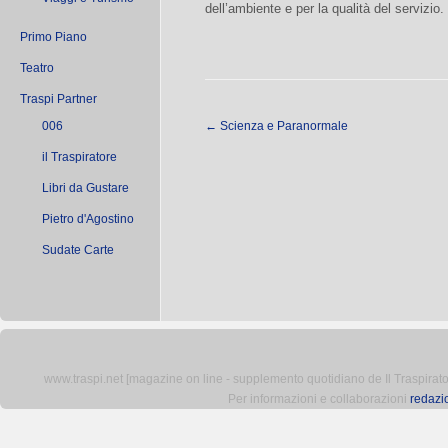
dell’ambiente e per la qualità del servizio.
Primo Piano
Teatro
Traspi Partner
006
←
Scienza e Paranormale
il Traspiratore
Libri da Gustare
Pietro d'Agostino
Sudate Carte
www.traspi.net [magazine on line - supplemento quotidiano de Il Traspiratore 
Per informazioni e collaborazioni
redazi