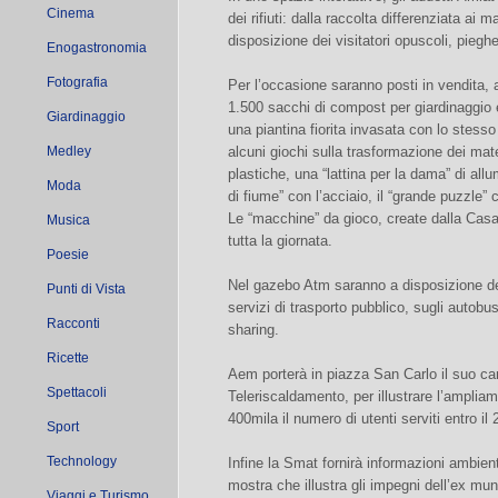
Cinema
dei rifiuti: dalla raccolta differenziata ai
disposizione dei visitatori opuscoli, pieghev
Enogastronomia
Fotografia
Per l’occasione saranno posti in vendita, 
1.500 sacchi di compost per giardinaggio 
Giardinaggio
una piantina fiorita invasata con lo stes
Medley
alcuni giochi sulla trasformazione dei mater
plastiche, una “lattina per la dama” di allu
Moda
di fiume” con l’acciaio, il “grande puzzle” c
Le “macchine” da gioco, create dalla Casa
Musica
tutta la giornata.
Poesie
Nel gazebo Atm saranno a disposizione del
Punti di Vista
servizi di trasporto pubblico, sugli autob
Racconti
sharing.
Ricette
Aem porterà in piazza San Carlo il suo cam
Spettacoli
Teleriscaldamento, per illustrare l’amplia
400mila il numero di utenti serviti entro il 
Sport
Technology
Infine la Smat fornirà informazioni ambient
mostra che illustra gli impegni dell’ex mun
Viaggi e Turismo