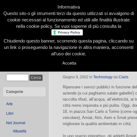
Informativa
Questo sito o gli strumenti terzi da questo utilizzati si avvalgono di
cookie necessari al funzionamento ed utili alle finalità illustrate
nella cookie policy. Se vuoi saperne di più consulta la
Chiudendo questo banner, scorrendo questa pagina, cliccando su
Home
Presentazione
Redazione
Le nostre firme
un link o proseguendo la navigazione in altra maniera, acconsenti
all’uso dei cookie.
Accetta
Amiat, Atm, Aem e Smat in piazza
Cerca
Giugno 9, 2002
in
Technology
da
Claris
Ripensare i servizi pubblici in funzione de
Categorie
aziende (a cui paghiamo salate gabelle!) ch
raccolta rifiuti, all’acqua, all’elettricità, a
Arte
città meno inquinata e più pulita. Oggi, do
18, in piazza San Carlo a Torino (come og
Libri
veicolare), Amiat, Atm, Aem e Smat presen
Net Journal
migliorare la qualità ambientale in città.
Attualità
In uno spazio interattivo, gli addetti Amia