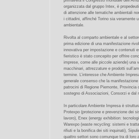
primavera il Congresso mondiale dell’Amb
organizzata dal gruppo Intex, è propedeuti
di attenzione alle tematiche ambientali non 
i cittadini, affinché Torino sia veramente
ambientale.
Rivolta al comparto ambientale e al setto
prima edizione di una manifestazione rivolt
innovativa per impostazione e contenuti es
fieristico è stato concepito per offrire co
imprese, come alle piccole aziende) una 
macchinari, attrezzature e prodotti sull’a
termine. L’interesse che Ambiente Impres
generale consenso che la manifestazione ha
patrocini di Regione Piemonte, Provincia di
sostegno di Associazioni, Consorzi e dal 
In particolare Ambiente Impresa è struttura
Protexpo (protezione e prevenzione dei sis
lavoro), Enex (energy exhibition: tecnolog
Warexpo (waste recycling: sistemi e trattam
rifiuti e la bonifica dei siti inquinati), Sipul
quattro settori sono comunque tra di loro af