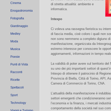
Cinema
di stretta attualità: ambiente e
informatica.
Enogastronomia
Fotografia
Intexpo
Giardinaggio
Ci voleva una rassegna fieristica su intern
Medley
di fascia media, cioè coloro i quali non so
non sono nemmeno a completo digiuno di n
Moda
manifestazione, organizzata da Intexgroup
estremo interesse per conoscere le opportun
Musica
aggiornamenti, informazioni in tempo rea
Poesie
La validità di poter avere sul territorio 
Punti di Vista
su uno dei più importanti settori di quest’i
Racconti
Intexpo di ottenere il patrocinio di Region
Provincia di Biella, Città di Torino, API, A
Ricette
Camera di Commercio di Torino, CNA.
Spettacoli
L’attualità della manifestazione è indubbi
Sport
settori emergenti che condizioneranno semp
Technology
l’economia e la finanza, i mercati industria
comportamento della società nel suo com
Viaggi e Turismo