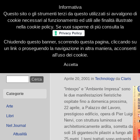
Informativa
Questo sito o gli strumenti terzi da questo utilizzati si avvalgono di
cookie necessari al funzionamento ed utili alle finalità illustrate
nella cookie policy. Se vuoi saperne di più consulta la
Chiudendo questo banner, scorrendo questa pagina, cliccando su
Home
Presentazione
Redazione
Le nostre firme
un link o proseguendo la navigazione in altra maniera, acconsenti
all’uso dei cookie.
Accetta
Ambiente e informatica, per 4 giorn
Cerca
Aprile 20, 2001
in
Technology
da
Claris
“Intexpo” e “Ambiente Impresa” sono
Categorie
le due manifestazioni fieristiche
ospitate fino a domenica prossima,
Arte
22 aprile, a Palazzo del Lavoro,
prestigioso edificio, opera di Pier Luigi
Libri
Nervi, con struttura luminosa ed
Net Journal
architettonicamente ardita, sorretta da
soli 16 giganteschi pilastri a fungo alti
Attualità
25 metri. I temi trattati sono entrambi