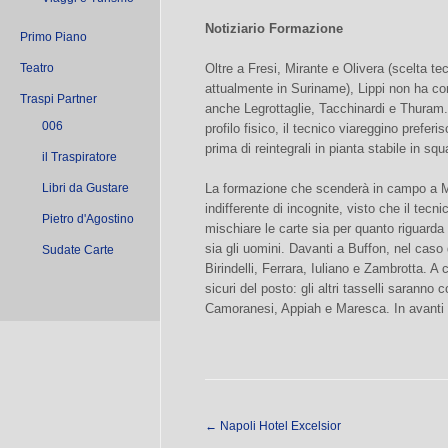
Notiziario Formazione
Primo Piano
Teatro
Oltre a Fresi, Mirante e Olivera (scelta tec
attualmente in Suriname), Lippi non ha co
Traspi Partner
anche Legrottaglie, Tacchinardi e Thuram. A
006
profilo fisico, il tecnico viareggino preferi
prima di reintegrali in pianta stabile in squ
il Traspiratore
Libri da Gustare
La formazione che scenderà in campo a M
indifferente di incognite, visto che il tecni
Pietro d'Agostino
mischiare le carte sia per quanto riguarda 
sia gli uomini. Davanti a Buffon, nel caso
Sudate Carte
Birindelli, Ferrara, Iuliano e Zambrotta.
sicuri del posto: gli altri tasselli saranno
Camoranesi, Appiah e Maresca. In avanti 
←
Napoli Hotel Excelsior