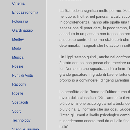
Cinema
La Sampdoria significa molto per me: 20 ann
Enogastronomia
nel cuore. Inoltre, nel panorama calcistico
Fotografia
in controtendenza: hanno alle spalle una f
sensazione di poter dare, in poco tempo, b
Giardinaggio
accaduto in un passato non troppo lontan
Medley
successo contro di noi ma state certi ch
determinata. I segnali che ho avuto in set
Moda
Un Lippi sereno quindi, anche nei confront
Musica
è stato con noi non posso che tracciare un
Poesie
lui. Non so in che squadra andrà a finire 
grande giocatore in grado di fare le fortu
Punti di Vista
proprio io a convincere i dirigenti juventin
Racconti
La sconfitta della Roma nell’ultimo turno d
Ricette
tavola della classifica: “Si – ammette il vi
Spettacoli
più convinzione psicologica nella testa deg
più vicina. E’ normale che sia cosi. Succ
Sport
l’Inter, gli umori a livello psicologico ca
Technology
succederanno ancora tanti da qui alla fin
tutto”.
Viaggi e Turismo