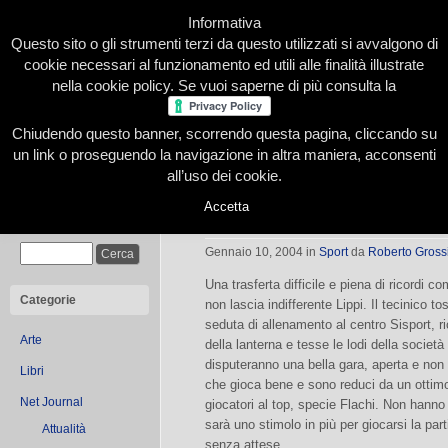
Informativa
Questo sito o gli strumenti terzi da questo utilizzati si avvalgono di
cookie necessari al funzionamento ed utili alle finalità illustrate
nella cookie policy. Se vuoi saperne di più consulta la
Chiudendo questo banner, scorrendo questa pagina, cliccando su
Home
Presentazione
Redazione
Le nostre firme
un link o proseguendo la navigazione in altra maniera, acconsenti
all’uso dei cookie.
Accetta
Amarcord di Lippi
Cerca
Gennaio 10, 2004
in
Sport
da
Roberto Gross
Una trasferta difficile e piena di ricordi 
Categorie
non lascia indifferente Lippi. Il tecinico to
seduta di allenamento al centro Sisport, ri
Arte
della lanterna e tesse le lodi della società
disputeranno una bella gara, aperta e no
Libri
che gioca bene e sono reduci da un otti
Net Journal
giocatori al top, specie Flachi. Non hanno
sarà uno stimolo in più per giocarsi la part
Attualità
senza attese.