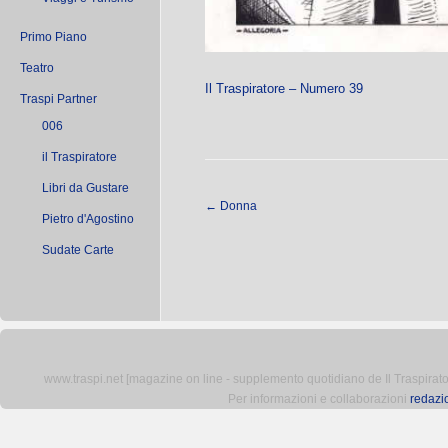
Primo Piano
Teatro
Il Traspiratore – Numero 39
Traspi Partner
006
il Traspiratore
Libri da Gustare
←
Donna
Pietro d'Agostino
Sudate Carte
www.traspi.net [magazine on line - supplemento quotidiano de Il Traspiratore 
Per informazioni e collaborazioni
redazi