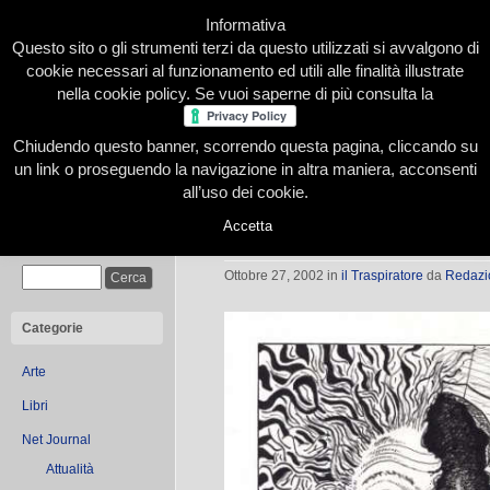
Informativa
Questo sito o gli strumenti terzi da questo utilizzati si avvalgono di
cookie necessari al funzionamento ed utili alle finalità illustrate
nella cookie policy. Se vuoi saperne di più consulta la
Chiudendo questo banner, scorrendo questa pagina, cliccando su
Home
Presentazione
Redazione
Le nostre firme
un link o proseguendo la navigazione in altra maniera, acconsenti
all’uso dei cookie.
Accetta
Allegoria
Cerca
Ottobre 27, 2002
in
il Traspiratore
da
Redazi
Categorie
Arte
Libri
Net Journal
Attualità