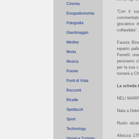
Cinema
“Con il su
Enogastronomia
commentato 
Fotografia
giocatrice 
collaudata”.
Giardinaggio
Medley
Fausta Bine
reparto pall
Moda
Ferretti: un
pensiamo ch
Musica
per la sua c
Poesie
tornerà a Chi
Punti di Vista
La scheda 
Racconti
NELI MARI
Ricette
Spettacoli
Nata a Dobri
Sport
Ruolo: alzat
Technology
Altezza: 17
Viaggi e Turismo