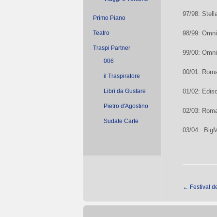
97/98: Stel
Primo Piano
Teatro
98/99: Omni
Traspi Partner
99/00: Omni
006
00/01: Roma
il Traspiratore
Libri da Gustare
01/02: Edi
Pietro d'Agostino
02/03: Roma
Sudate Carte
03/04 : BigM
←
Festival de