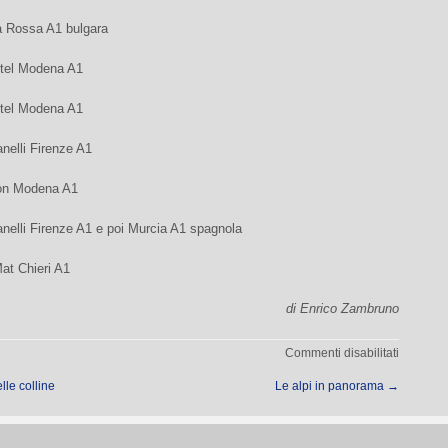
la Rossa A1 bulgara
tel Modena A1
tel Modena A1
nelli Firenze A1
son Modena A1
nelli Firenze A1 e poi Murcia A1 spagnola
at Chieri A1
di Enrico Zambruno
su
Commenti disabilitati
Alla
lle colline
Le alpi in panorama
→
BigMat
arriva
Neli