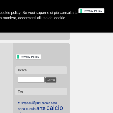
la cookie policy. Se vuoi saperne di più consulta la
 maniera, acconsenti all’uso dei cookie.
Cerca
Tag
#Sport
#Olimpiadi
andrea borla
calcio
arte
anna cuculo