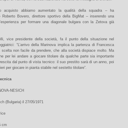
o acquisto abbiamo aumentato la qualità della squadra – ha
Roberto Bovero, direttore sportivo della BigMat – inserendo una
d’esperienza per formare una diagonale bulgara con la Zetova già
lli, vice presidente della società, fa il punto della situazione nel
eggiatrici: “L’arrivo della Marinova implica la partenza di Francesca
a scelta non facile da prendere, che alla società dispiace molto. Ma
e per lei andare a giocare titolare da qualche parte sia importante
rescita dal punto di vista tecnico: il suo prestito sarà di un anno, poi
eri per giocare in pianta stabile nel sestetto titolare”.
tecnica
NOVA-NESICH
ch (Bulgaria) il 27/05/1971
rice
5 cm