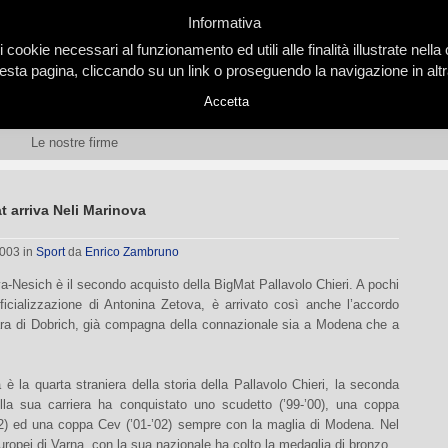
Informativa
i cookie necessari al funzionamento ed utili alle finalità illustrate nel
ta pagina, cliccando su un link o proseguendo la navigazione in altra
Accetta
Le nostre firme
t arriva Neli Marinova
2003
in
Sport
da
Enrico Zambruno
a-Nesich è il secondo acquisto della BigMat Pallavolo Chieri. A pochi
ufficializzazione di Antonina Zetova, è arrivato così anche l’accordo
ara di Dobrich, già compagna della connazionale sia a Modena che a
è la quarta straniera della storia della Pallavolo Chieri, la seconda
lla sua carriera ha conquistato uno scudetto (’99-’00), una coppa
-’02) ed una coppa Cev (’01-’02) sempre con la maglia di Modena. Nel
uropei di Varna, con la sua nazionale ha colto la medaglia di bronzo.