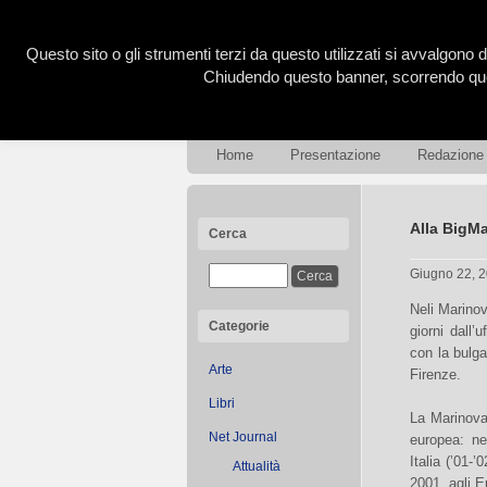
Questo sito o gli strumenti terzi da questo utilizzati si avvalgono d
Chiudendo questo banner, scorrendo ques
Home
Presentazione
Redazione
Alla BigMa
Cerca
Giugno 22, 
Neli Marinov
Categorie
giorni dall’
con la bulg
Arte
Firenze.
Libri
La Marinova 
Net Journal
europea: ne
Italia (’01
Attualità
2001, agli E