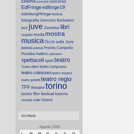
cinema
concorso
concerti
EdFringe
edfringe19
edinburghfringe
festival
fotografia
Giancarlo Barbadoro
juve
libri
Juventus
jazz
mostra
moda
Lingotto
musica
Occhi sulla Juve
poesia
Premio Campiello
poesie
Rosalba Nattero
sanremo
teatro
spettacoli
sport
teatro carignano
Teatro Alfieri
teatro colosseo
teatro espace
teatro regio
teatro gobetti
torino
TFF
theatre
torino film festival
turismo
Voland
venaria reale
Archivio
Agosto 2026
L
M
M
G
V
S
D