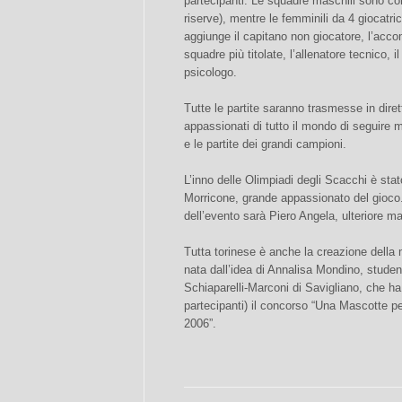
partecipanti. Le squadre maschili sono com
riserve), mentre le femminili da 4 giocatrici 
aggiunge il capitano non giocatore, l’acc
squadre più titolate, l’allenatore tecnico, i
psicologo.
Tutte le partite saranno trasmesse in diret
appassionati di tutto il mondo di seguire 
e le partite dei grandi campioni.
L’inno delle Olimpiadi degli Scacchi è st
Morricone, grande appassionato del gioco. 
dell’evento sarà Piero Angela, ulteriore ma
Tutta torinese è anche la creazione della
nata dall’idea di Annalisa Mondino, stude
Schiaparelli-Marconi di Savigliano, che ha 
partecipanti) il concorso “Una Mascotte pe
2006”.