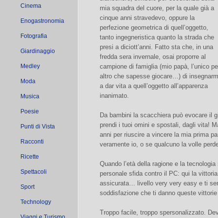
Cinema
mia squadra del cuore, per la quale già a
cinque anni stravedevo, oppure la
Enogastronomia
perfezione geometrica di quell’oggetto,
Fotografia
tanto ingegneristica quanto la strada che
presi a diciott’anni. Fatto sta che, in una
Giardinaggio
fredda sera invernale, osai proporre al
Medley
campione di famiglia (mio papà, l’unico pe
altro che sapesse giocare…) di insegnarm
Moda
a dar vita a quell’oggetto all’apparenza
inanimato.
Musica
Poesie
Da bambini la scacchiera può evocare il gi
prendi i tuoi omini e spostali, dagli vita! Ma
Punti di Vista
anni per riuscire a vincere la mia prima pa
Racconti
veramente io, o se qualcuno la volle per
Ricette
Quando l’età della ragione e la tecnologia
Spettacoli
personale sfida contro il PC: qui la vitto
assicurata… livello very very easy e ti se
Sport
soddisfazione che ti danno queste vittorie
Technology
Troppo facile, troppo spersonalizzato. Devi
Viaggi e Turismo