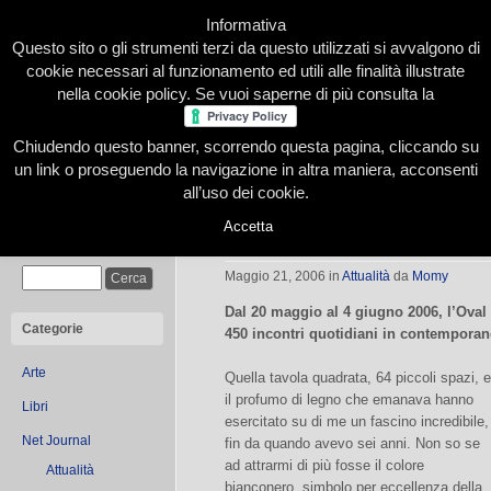
Informativa
Questo sito o gli strumenti terzi da questo utilizzati si avvalgono di
cookie necessari al funzionamento ed utili alle finalità illustrate
nella cookie policy. Se vuoi saperne di più consulta la
Chiudendo questo banner, scorrendo questa pagina, cliccando su
Home
Presentazione
Redazione
Le nostre firme
un link o proseguendo la navigazione in altra maniera, acconsenti
all’uso dei cookie.
Accetta
Al via le 37e Olimpiadi degli Scacch
Cerca
Maggio 21, 2006
in
Attualità
da
Momy
Dal 20 maggio al 4 giugno 2006, l’Oval 
Categorie
450 incontri quotidiani in contemporan
Arte
Quella tavola quadrata, 64 piccoli spazi, e
il profumo di legno che emanava hanno
Libri
esercitato su di me un fascino incredibile,
Net Journal
fin da quando avevo sei anni. Non so se
ad attrarmi di più fosse il colore
Attualità
bianconero, simbolo per eccellenza della