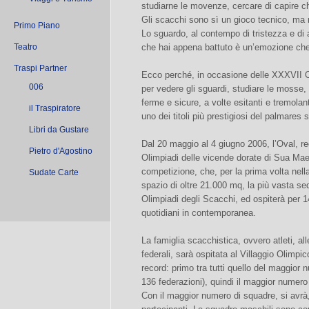
studiarne le movenze, cercare di capire c
Gli scacchi sono sì un gioco tecnico, ma 
Primo Piano
Lo sguardo, al contempo di tristezza e di 
Teatro
che hai appena battuto è un’emozione che
Traspi Partner
Ecco perché, in occasione delle XXXVII Ol
006
per vedere gli sguardi, studiare le mosse, 
ferme e sicure, a volte esitanti e tremolan
il Traspiratore
uno dei titoli più prestigiosi del palmares
Libri da Gustare
Dal 20 maggio al 4 giugno 2006, l’Oval, r
Pietro d'Agostino
Olimpiadi delle vicende dorate di Sua Mae
competizione, che, per la prima volta nella 
Sudate Carte
spazio di oltre 21.000 mq, la più vasta se
Olimpiadi degli Scacchi, ed ospiterà per 1
quotidiani in contemporanea.
La famiglia scacchistica, ovvero atleti, al
federali, sarà ospitata al Villaggio Olimp
record: primo tra tutti quello del maggior
136 federazioni), quindi il maggior numero
Con il maggior numero di squadre, si avrà