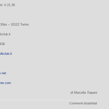
rti: h 21.30
3/bis – 10122 Torino
kclub.it
7636
lkclub.it
.net
tree.com
di Marcella Trapani
su
Commenti disabilitati
Al