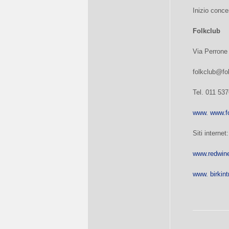
Inizio conce
Folkclub
Via Perrone 
folkclub@fol
Tel. 011 53
www. www.fo
Siti internet:
www.redwine
www. birkin