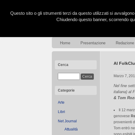
Questo sito o gli strumenti terzi da questo utilizzati si avvalgono
Chiudendo questo banner, scorrendo ques
Home
Presentazione
Redazione
Al FolkClu
Cerca
Marzo 7, 20
Nel fine se
Categorie
italiana) al
& Tom Ro
Arte
Il 12 marz
Libri
genovese
Re
Net Journal
provenienti 
Tom entrò nel
Attualità
sono esibiti 