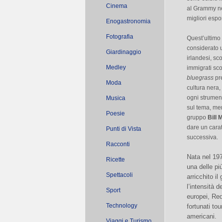
Cinema
al Grammy ne
migliori esp
Enogastronomia
Fotografia
Quest’ultimo
considerato 
Giardinaggio
irlandesi, sc
Medley
immigrati sco
bluegrass
pre
Moda
cultura nera,
ogni strument
Musica
sul tema, men
Poesie
gruppo
Bill
dare un carat
Punti di Vista
successiva.
Racconti
Nata nel 19
Ricette
una delle pi
Spettacoli
arricchito i
l’intensità 
Sport
europei, Red
Technology
fortunati tou
americani.
Viaggi e Turismo