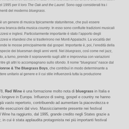
l 1995 per il loro
The Oak and the Laurel
. Sono oggi considerati tra i
onenti del moderno
bluegrass
.
 è un genere di musica tipicamente statunitense, che può essere
una branca della musica
country
. In esso sono confluite tradizioni musicali
ozzesi e inglesi. Particolarmente importante è stato l’apporto degli
zzesi e irlandesi che si trasferirono nei Monti Appalachi. La vocalità del
nde le mosse principalmente dal gospel. Importante è, poi, l’eredità della
 specie dei bluesman degli anni venti. Nel
bluegrass
, così come nel jazz,
o, a turno, prende il sopravvento sugli altri e improvvisa con variazioni
tre gli altri lo accompagnano sullo sfondo. Il nome “bluegrass” nasce dal
 Monroe & The Bluegrass Boys
, che contribuì in modo determinante a
tere unitario al genere e il cui stile influenzerà tutta la produzione
78,
Red Wine
è una formazione molto nota di
bluegrass
in Italia e
ù longeve in Europa. Influenze di swing, gospel e country ne hanno
l già vasto repertorio, contribuendo ad aumentare la piacevolezza e
delle esecuzioni dal vivo. Massicciamente presente nei festival
 Wine ha raggiunto, dal 1995, grande credito negli States grazie a
r, in cui è stata applaudita protagonista nei più importanti festival