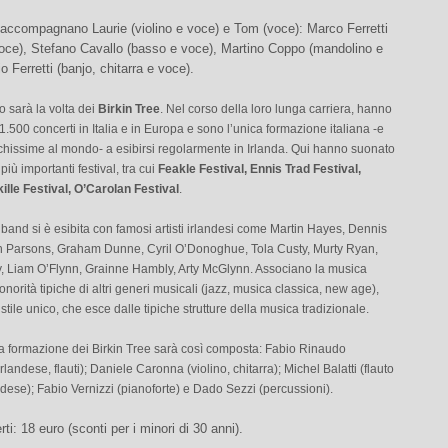
 accompagnano Laurie (violino e voce) e Tom (voce): Marco Ferretti
voce), Stefano Cavallo (basso e voce), Martino Coppo (mandolino e
o Ferretti (banjo, chitarra e voce).
o sarà la volta dei
Birkin Tree
. Nel corso della loro lunga carriera, hanno
 1.500 concerti in Italia e in Europa e sono l’unica formazione italiana -e
chissime al mondo- a esibirsi regolarmente in Irlanda. Qui hanno suonato
i più importanti festival, tra cui
Feakle Festival, Ennis Trad Festival,
lle Festival, O’Carolan Festival
.
 band si è esibita con famosi artisti irlandesi come Martin Hayes, Dennis
h Parsons, Graham Dunne, Cyril O’Donoghue, Tola Custy, Murty Ryan,
, Liam O’Flynn, Grainne Hambly, Arty McGlynn. Associano la musica
onorità tipiche di altri generi musicali (jazz, musica classica, new age),
tile unico, che esce dalle tipiche strutture della musica tradizionale.
la formazione dei Birkin Tree sarà così composta: Fabio Rinaudo
landese, flauti); Daniele Caronna (violino, chitarra); Michel Balatti (flauto
ndese); Fabio Vernizzi (pianoforte) e Dado Sezzi (percussioni).
ti: 18 euro (sconti per i minori di 30 anni).