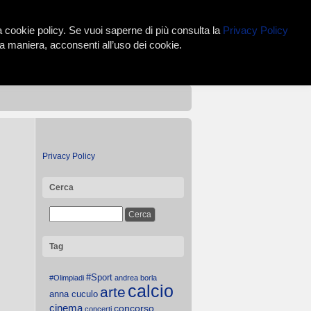
lla cookie policy. Se vuoi saperne di più consulta la
Privacy Policy
 maniera, acconsenti all’uso dei cookie.
Privacy Policy
Cerca
Tag
#Sport
#Olimpiadi
andrea borla
calcio
arte
anna cuculo
cinema
concorso
concerti