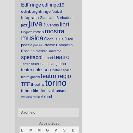
EdFringe
edfringe19
edinburghfringe
festival
fotografia
Giancarlo Barbadoro
juve
libri
Juventus
jazz
mostra
moda
Lingotto
musica
Occhi sulla Juve
poesia
Premio Campiello
poesie
Rosalba Nattero
sanremo
teatro
spettacoli
sport
teatro carignano
Teatro Alfieri
teatro colosseo
teatro espace
teatro regio
teatro gobetti
torino
TFF
theatre
torino film festival
turismo
Voland
venaria reale
Archivio
Agosto 2026
L
M
M
G
V
S
D