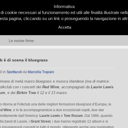
Informativa
 di cookie necessari al funzionamento ed utili alle finalità illustrate ne
ta pagina, cliccando su un link o proseguendo la navigazione in altra
Accetta
Le nostre firme
b è di scena il bluegrass
10
in
Spettacoli
da
Marcella Trapani
ttimana di metà marzo
bluegrass
e musica irlandese (ma di matrice
 Folkclub con i concerti dei
Red Wine
, accompagnati da
Laurie Lewis
zum
, e dei
Birkin Tree
il 12 e il 13 marzo.
o ritorna al Folkclub una delle migliori formazioni
bluegrass
d’Europa, la
d Wine
, e lo fa accompagnandosi a due eccezionali ospiti, due star
direttamente dall’America:
Laurie Lewis
e
Tom Rozum
. Dal 1986, quando
la band di Laurie, i
Grant Street
, i due hanno registrato 12 album e si
in innumerevoli concerti in tutto il mondo, ottenendo anche una nomination