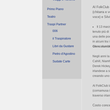
Al FolkClub
Primo Piano
(chitarra e 
Teatro
voce) e Silvi
Traspi Partner
Il 13 marz
006
tenuto più di
una delle po
il Traspiratore
in alcuni tra 
Libri da Gustare
Glencolumbki
Pietro d'Agostino
Negli anni la
Cahill, Niam
Sudate Carte
Derek Hickey
irlandese a s
creando uno s
Al FolkClub 
(cornamusa ir
traverso irla
Costo concer