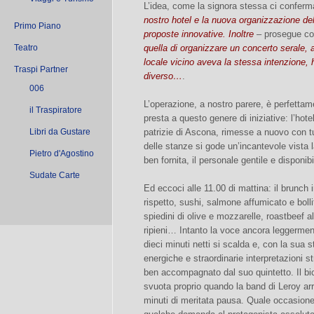
L’idea, come la signora stessa ci confer
nostro hotel e la nuova organizzazione del
Primo Piano
proposte innovative. Inoltre
– prosegue co
Teatro
quella di organizzare un concerto serale, a
locale vicino aveva la stessa intenzione,
Traspi Partner
diverso…
.
006
L’operazione, a nostro parere, è perfettame
il Traspiratore
presta a questo genere di iniziative: l’hote
Libri da Gustare
patrizie di Ascona, rimesse a nuovo con tut
delle stanze si gode un’incantevole vista l
Pietro d'Agostino
ben fornita, il personale gentile e disponi
Sudate Carte
Ed eccoci alle 11.00 di mattina: il brunch i
rispetto, sushi, salmone affumicato e boll
spiedini di olive e mozzarelle, roastbeef al
ripieni… Intanto la voce ancora leggermen
dieci minuti netti si scalda e, con la sua s
energiche e straordinarie interpretazioni st
ben accompagnato dal suo quintetto. Il bic
svuota proprio quando la band di Leroy ar
minuti di meritata pausa. Quale occasione 