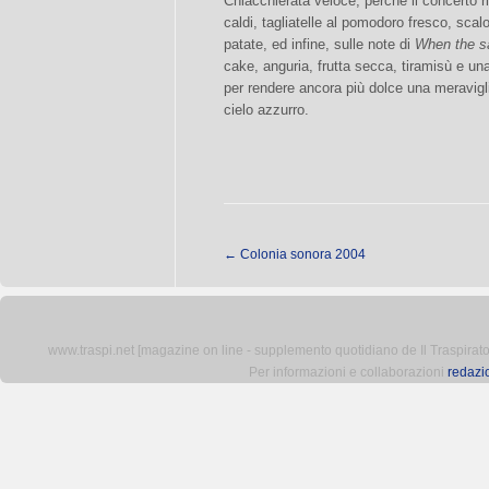
Chiacchierata veloce, perché il concerto ri
caldi, tagliatelle al pomodoro fresco, scal
patate, ed infine, sulle note di
When the sa
cake, anguria, frutta secca, tiramisù e una
per rendere ancora più dolce una meravigl
cielo azzurro.
←
Colonia sonora 2004
www.traspi.net [magazine on line - supplemento quotidiano de Il Traspiratore 
Per informazioni e collaborazioni
redazi