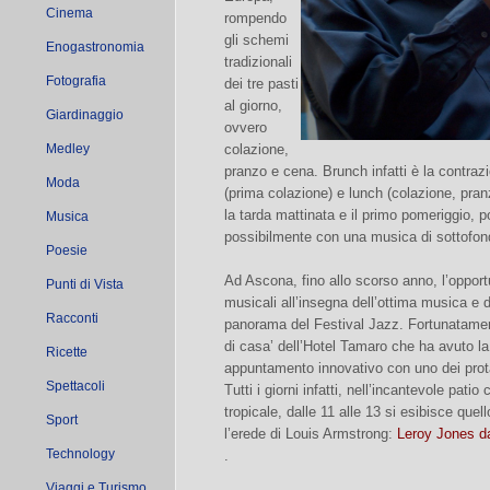
Cinema
rompendo
gli schemi
Enogastronomia
tradizionali
Fotografia
dei tre pasti
al giorno,
Giardinaggio
ovvero
Medley
colazione,
pranzo e cena. Brunch infatti è la contrazi
Moda
(prima colazione) e lunch (colazione, pra
la tarda mattinata e il primo pomeriggio, 
Musica
possibilmente con una musica di sottofon
Poesie
Ad Ascona, fino allo scorso anno, l’opportu
Punti di Vista
musicali all’insegna dell’ottima musica e d
Racconti
panorama del Festival Jazz. Fortunatamen
di casa’ dell’Hotel Tamaro che ha avuto la
Ricette
appuntamento innovativo con uno dei prota
Spettacoli
Tutti i giorni infatti, nell’incantevole patio
tropicale, dalle 11 alle 13 si esibisce quell
Sport
l’erede di Louis Armstrong:
Leroy Jones da
Technology
.
Viaggi e Turismo