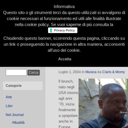
Informativa
Questo sito o gli strumenti terzi da questo utilizzati si avvalgono di
cookie necessari al funzionamento ed utili alle finalità illustrate
nella cookie policy. Se vuoi saperne di più consulta la
Chiudendo questo banner, scorrendo questa pagina, cliccando su
Home
Presentazione
Redazione
Le nostre firme
un link o proseguendo la navigazione in altra maniera, acconsenti
all’uso dei cookie.
Accetta
Al brunch con Leroy Jones
Cerca
Luglio 1, 2004
in
Musica
da
Claris & Momy
ll brunch,
Categorie
nato negli
USA intorno
Arte
agli anni
’70, inizia
Libri
finalmente
Net Journal
a spopolare
anche in
Attualità
Europa,