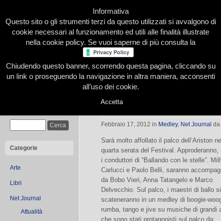
Informativa
Questo sito o gli strumenti terzi da questo utilizzati si avvalgono di
cookie necessari al funzionamento ed utili alle finalità illustrate
nella cookie policy. Se vuoi saperne di più consulta la
Chiudendo questo banner, scorrendo questa pagina, cliccando su
Home
Presentazione
Redazione
Le nostre firme
un link o proseguendo la navigazione in altra maniera, acconsenti
all’uso dei cookie.
Accetta
Affollata dagli ospiti la quarta serat
Cerca
Febbraio 17, 2012
in
Medley
,
Net Journal
da
Sarà molto affollato il palco dell’Ariston ne
Categorie
quarta serata del Festival. Approderanno,
i conduttori di “Ballando con le stelle”. Mil
Arte
Carlucci e Paolo Belli, saranno accompag
da Bobo Vieri, Anna Tatangelo e Marco
Libri
Delvecchio. Sul palco, i maestri di ballo si
Net Journal
scateneranno in un medley di boogie-woog
rumba, tango e jive su musiche di grandi ar
Attualità
che sono stati protagonisti sul palco da: