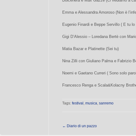
Dolcenera e Max Gazzè (Ci vediamo a ca
Emma e Alessandra Amoroso (Non è l’infe
Eugenio Finardi e Beppe Servillo ( E tu lo
Gigi D’Alessio – Loredana Bertè con Mario
Matia Bazar e Platinette (Sei tu)
Nina Zilli con Giuliano Palma e Fabrizio 
Noemi e Gaetano Curreri ( Sono solo paro
Francesco Renga e Scala&Kolacny Brother
Tags:
festival
,
musica
,
sanremo
←
Diario di un pazzo