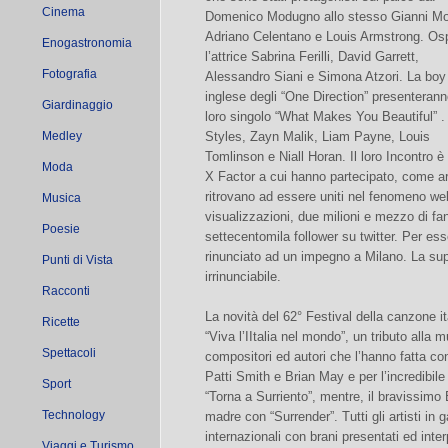
Cinema
Domenico Modugno allo stesso Gianni Mo
Adriano Celentano e Louis Armstrong. Osp
Enogastronomia
l’attrice Sabrina Ferilli, David Garrett,
Fotografia
Alessandro Siani e Simona Atzori. La boy
inglese degli “One Direction” presenteranno
Giardinaggio
loro singolo “What Makes You Beautiful” .
Medley
Styles, Zayn Malik, Liam Payne, Louis
Tomlinson e Niall Horan. Il loro Incontro è
Moda
X Factor a cui hanno partecipato, come artis
ritrovano ad essere uniti nel fenomeno we
Musica
visualizzazioni, due milioni e mezzo di f
Poesie
settecentomila follower su twitter. Per ess
rinunciato ad un impegno a Milano. La su
Punti di Vista
irrinunciabile.
Racconti
La novità del 62° Festival della canzone it
Ricette
“Viva l’IItalia nel mondo”, un tributo alla m
Spettacoli
compositori ed autori che l’hanno fatta c
Patti Smith e Brian May e per l’incredibile
Sport
“Torna a Surriento”, mentre, il bravissimo 
Technology
madre con “Surrender”. Tutti gli artisti in g
internazionali con brani presentati ed interp
Viaggi e Turismo