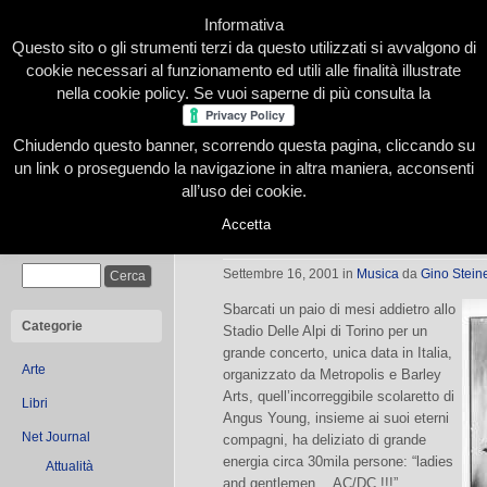
Informativa
Questo sito o gli strumenti terzi da questo utilizzati si avvalgono di
cookie necessari al funzionamento ed utili alle finalità illustrate
nella cookie policy. Se vuoi saperne di più consulta la
Chiudendo questo banner, scorrendo questa pagina, cliccando su
Home
Presentazione
Redazione
Le nostre firme
un link o proseguendo la navigazione in altra maniera, acconsenti
all’uso dei cookie.
Accetta
AC/DC per Traspi.net
Cerca
Settembre 16, 2001
in
Musica
da
Gino Steine
Sbarcati un paio di mesi addietro allo
Categorie
Stadio Delle Alpi di Torino per un
grande concerto, unica data in Italia,
Arte
organizzato da Metropolis e Barley
Arts, quell’incorreggibile scolaretto di
Libri
Angus Young, insieme ai suoi eterni
Net Journal
compagni, ha deliziato di grande
energia circa 30mila persone: “ladies
Attualità
and gentlemen… AC/DC !!!”