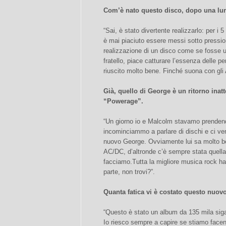
Com’è nato questo disco, dopo una lu
“Sai, è stato divertente realizzarlo: per i 5
è mai piaciuto essere messi sotto pressi
realizzazione di un disco come se fosse 
fratello, piace catturare l’essenza delle p
riuscito molto bene. Finché suona con gli 
Già, quello di George è un ritorno inat
“Powerage”.
“Un giorno io e Malcolm stavamo prendendo
incominciammo a parlare di dischi e ci venn
nuovo George. Ovviamente lui sa molto be
AC/DC, d’altronde c’è sempre stata quella 
facciamo.Tutta la migliore musica rock ha
parte, non trovi?”.
Quanta fatica vi è costato questo nuov
“Questo è stato un album da 135 mila siga
Io riesco sempre a capire se stiamo facen