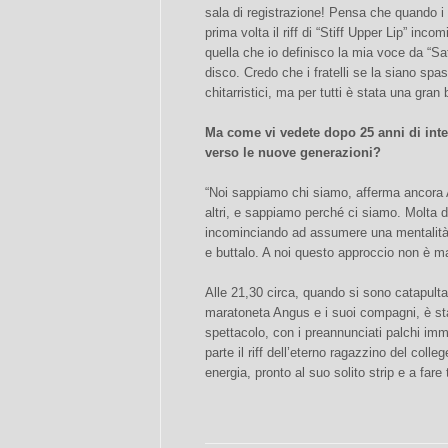
sala di registrazione! Pensa che quando i 
prima volta il riff di “Stiff Upper Lip” inc
quella che io definisco la mia voce da “Sa
disco. Credo che i fratelli se la siano spa
chitarristici, ma per tutti è stata una gran 
Ma come vi vedete dopo 25 anni di inte
verso le nuove generazioni?
“Noi sappiamo chi siamo, afferma ancora A
altri, e sappiamo perché ci siamo. Molta d
incominciando ad assumere una mentalità 
e buttalo. A noi questo approccio non è ma
Alle 21,30 circa, quando si sono catapultati
maratoneta Angus e i suoi compagni, è sta
spettacolo, con i preannunciati palchi imm
parte il riff dell’eterno ragazzino del colle
energia, pronto al suo solito strip e a fare 