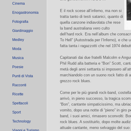
Cinema
E il rock scese all’inferno, ma non si
Enogastronomia
tratta tanto di testi satanici, quanto di
Fotografia
quella canzone indiavolata che rese
la band australiana vero culto
Giardinaggio
dell’hard rock. Era nell’album che consac
Medley
To Hell” (Autostrada per l’Inferno), e che
fatta tanta i ragazzotti che nel 1974 debut
Moda
Capitanati dai due fratelli Malcolm e An
Musica
Phil Rudd alla batteria e “Bon” Scott, can
Poesie
metà degli anni settanta si imposero all’a
marchiandolo con un suono rock fatto di ass
Punti di Vista
grezzo rock blues.
Racconti
Come per le più grandi rock-band, costell
Ricette
arrivò, in pieno successo, la tragica scomp
Spettacoli
“Bon”, cantante simpaticissimo, ma ubriac
vomito, dopo una notte di “pieno” in giro pe
Sport
band, i suoi amici, rimasero sconvolti: Bo
Technology
rock blues. A sostituirlo, dopo molte audi
attuale cantante, meno selvaggio del suo
Viaggi e Turismo