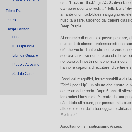
uscì “Back in Black”, gli ACDC diventano l
campane suonano rock… “Hells Bells” dive
Primo Piano
amante di un rock-blues sanguigno ed ele
Teatro
riuscita a fare, uscendo dai canoni classi
Deep Purple.
Traspi Partner
006
Al contrario di quanto si possa pensare, 
musicisti di classe, professionisti che son
il Traspiratore
ciò che vuole. Tant’è che non è vero che 
Libri da Gustare
sembra, anzi, se non si è più che bravi, si
nel banale. I nostri non sono mai incorsi i
Pietro d'Agostino
hanno la capacità di eccitare, divertire e 
Sudate Carte
L’oggi dei magnifici, intramontabili e già le
“Stiff Upper Lip”, un album che riporta la 
del resto del mondo. Dopo 5 anni di silenz
loro radici blues-rock. Si parte da una pu
dà il titolo all’album, per passare alla blu
alle esplosioni della tuoneggiante chitarr
Me Back”.
Ascoltiamo il simpaticissimo Angus.