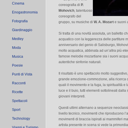
Cinema
coreografia di
P.
Mohovich
, talentuoso
Enogastronomia
coreografo del
Fotografia
gruppo, su musiche di
W. A. Mozart
e suoni a
Giardinaggio
Si tratta di una novità assoluta, un balletto che
Medley
acquatico con la leggerezza delle partiture 
anniversario del genio di Salisburgo, Mohovi
Moda
molto acquatica, abbinata ad un’altra più et
famose melodie mozartiane sia i suoni acquatic
Musica
autentiche sinfonie naturali.
Poesie
Il risultato è uno spettacolo molto suggestivo
Punti di Vista
grande emozione-commozione, alla ricerca di
Racconti
quali il movimento e la fuga, la spiritualità e l
luce e il buio, tutti elementi sottolineati dal
Ricette
giovani interpreti.
Spettacoli
Questi ultimi alternano a sequenze neoclassic
Sport
livello tecnico, movimenti che riproducono l’
Technology
movimenti di braccia ispirati ai mammiferi mar
artista presente in scena si vede la primordial
Viaggi e Turismo