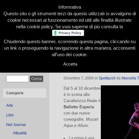
Informativa
Questo sito o gli strumenti terzi da questo utilizzati si avvalgono di
cookie necessari al funzionamento ed utili alle finalità illustrate
nella cookie policy. Se vuoi saperne di più consulta la
Chiudendo questo banner, scorrendo questa pagina, cliccando su
Home
Presentazione
Redazione
Le nostre firme
un link o proseguendo la navigazione in altra maniera, acconsenti
all’uso dei cookie.
Accetta
A Torino il Balletto Esperia
Cerca
Dicembre 7, 2006
in
Spettacoli
da
Marcella 
Dal 5 al 10 dicembre
Categorie
è in scena alla
Cavallerizza Reale il
Arte
Balletto Esperia
con due nuove
Libri
coreografie,
Mozart
Net Journal
Aqua
e
Allure
.
Attualità
La prima è una