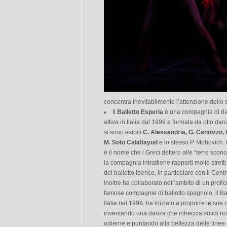
concentra inevitabilmente l’attenzione dello s
Il
Balletto Esperia
è una compagnia di da
attiva in Italia dal 1999 e formata da otto da
si sono esibiti
C. Alessandria, G. Cannizzo, 
M. Soto Calaltayud
e lo stesso P. Mohovich.
è il nome che i Greci dettero alle “terre scono
la compagnia intrattiene rapporti molto stret
dei balletto iberico, in particolare con il Ce
Inoltre ha collaborato nell’ambito di un prof
famose compagnie di balletto spagnolo, il Bal
Italia nel 1999, ha iniziato a proporre le sue 
inventando una danza che intreccia solidi nod
odierne e puntando alla bellezza delle linee e