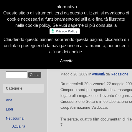
Informativa
Questo sito o gli strumenti terzi da questo utilizzati si avvalgono di
cookie necessari al funzionamento ed utili alle finalità illustrate
nella cookie policy. Se vuoi saperne di più consulta la
Chiudendo questo banner, scorrendo questa pagina, cliccando su
Home
Presentazione
Redazione
Le nostre firme
un link o proseguendo la navigazione in altra maniera, acconsenti
all’uso dei cookie.
Accetta
7 DOC – Volti e storie di migranti
Cerca
Maggio 20, 2009
in
Attualità
da
Redazione
Da mercoledì 20 a venerdì 22 maggio 2009,
Categorie
Cineporto sarà protagonista della rassegna
legate alla migrazione. L’evento è organizz
Arte
Circoscrizione Sette e in collaborazione
Coop Animazione Valdocco.
Libri
Net Journal
Tre serate, quattro film documentari di ril
7.
Attualità