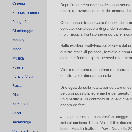
Cinema
Dopo l’enorme successo dell’anno scorso
realtà, attraverso gli occhi del cinema do
Enogastronomia
Fotografia
Quest’anno il tema scelto è quello della
m
delicato, complesso e di grande rilevanza
Giardinaggio
molti modi, affrontato secondo varie modal
Medley
Nella migliore tradizione del cinema del re
Moda
quattro storie di persone, famiglie e comun
gioie e le fatiche, gli insuccessi e le sper
Musica
Poesie
Volti e storie che raccontano e mostrano le
di fatto, voler dimostrare nulla.
Punti di Vista
Racconti
Uno sguardo sulla realtà per cercare di co
percorsi possibili; ed è anche per questo m
Ricette
un dibattito e un confronto su quello che s
Spettacoli
ancora da fare.
Sport
La prima serata – mercoledì 20 maggio – o
Technology
zolfo al carbone
di Luca Vullo, il film-docume
internazionali (finalista ai David Donatello 2
Viaggi e Turismo