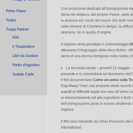
Una proiezione dedicata all’immigrazione itali
Primo Piano
storia del distacco dal proprio Paese, delle d
Teatro
la durezza ed i rischi del lavoro che tanti no
nelle miniere di Charleroi in Belgio, la diffico
Traspi Partner
straniera, né in quella d’origine.
006
A seguire verrà proiettato il cortometraggio
M
il Traspiratore
attraverso il linguaggio della docu-fiction, o
Libri da Gustare
storia di una donna immigrata nella nostra cit
Pietro d'Agostino
La seconda serata – giovedì 21 maggio – o
presente e si concentrerà sul fenomeno dell
Sudate Carte
il film documentario
Come un uomo sulla Te
Dag Mawy Ymer, che propone storie recenti di
aspetti di difficoltà legati non solo all’arriv
al disorientamento ed alle ingiustizie e frod
dell’immigrazione pone in essere sfruttando le
migliore.
Il film sarà introdotto da Silvia Pescivolo de
International.