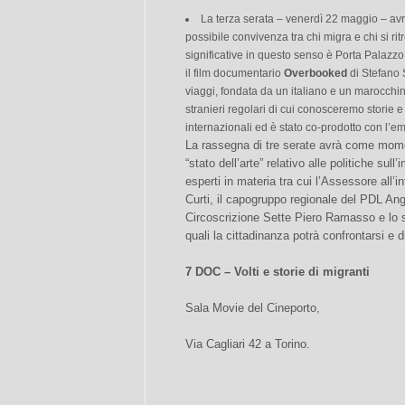
La terza serata – venerdì 22 maggio – avr
possibile convivenza tra chi migra e chi si rit
significative in questo senso è Porta Palazzo
il film documentario
Overbooked
di Stefano 
viaggi, fondata da un italiano e un marocchino
stranieri regolari di cui conosceremo storie e 
internazionali ed è stato co-prodotto con l’e
La rassegna di tre serate avrà come momen
“stato dell’arte” relativo alle politiche sull
esperti in materia tra cui l’Assessore all’in
Curti, il capogruppo regionale del PDL Ange
Circoscrizione Sette Piero Ramasso e lo sc
quali la cittadinanza potrà confrontarsi e d
7 DOC – Volti e storie di migranti
Sala Movie del Cineporto,
Via Cagliari 42 a Torino.