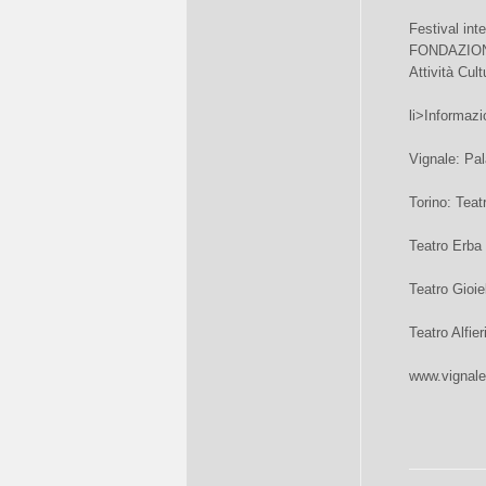
Festival int
FONDAZIONE
Attività Cult
li>Informazio
Vignale: Pal
Torino: Teat
Teatro Erba 
Teatro Gioie
Teatro Alfier
www.vignale