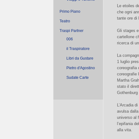
Le etoiles d
Primo Piano
che ogni ann
tante ore di 
Teatro
Gli stages e
Traspi Partner
cartellone c
006
ricerca di un
il Traspiratore
La compagni
Libri da Gustare
1 luglio pre
coreografia 
Pietro d'Agostino
coreografie 
Sudate Carte
Martha Grah
stato il dire
Gothenburg B
L’Arcadia di
avulsa dalla
universo al 
l’epifania d
alla vita.