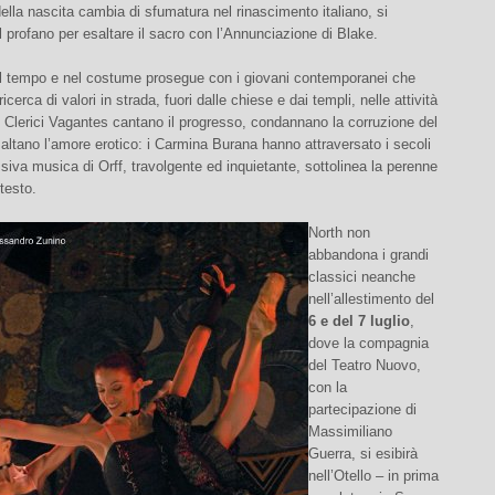
ella nascita cambia di sfumatura nel rinascimento italiano, si
 profano per esaltare il sacro con l’Annunciazione di Blake.
nel tempo e nel costume prosegue con i giovani contemporanei che
icerca di valori in strada, fuori dalle chiese e dai templi, nelle attività
I Clerici Vagantes cantano il progresso, condannano la corruzione del
altano l’amore erotico: i Carmina Burana hanno attraversato i secoli
ssiva musica di Orff, travolgente ed inquietante, sottolinea la perenne
 testo.
North non
abbandona i grandi
classici neanche
nell’allestimento del
6 e del 7 luglio
,
dove la compagnia
del Teatro Nuovo,
con la
partecipazione di
Massimiliano
Guerra, si esibirà
nell’Otello – in prima