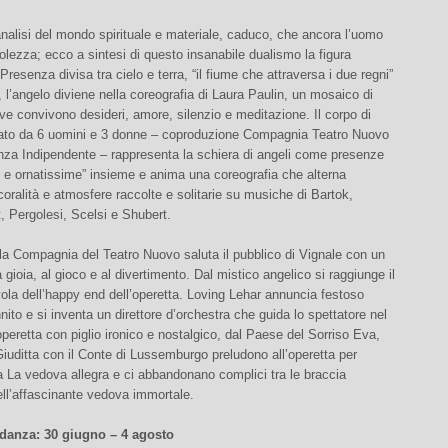
nalisi del mondo spirituale e materiale, caduco, che ancora l’uomo
olezza; ecco a sintesi di questo insanabile dualismo la figura
Presenza divisa tra cielo e terra, “il fiume che attraversa i due regni”
, l’angelo diviene nella coreografia di Laura Paulin, un mosaico di
e convivono desideri, amore, silenzio e meditazione. Il corpo di
mato da 6 uomini e 3 donne – coproduzione Compagnia Teatro Nuovo
za Indipendente – rappresenta la schiera di angeli come presenze
 e ornatissime” insieme e anima una coreografia che alterna
oralità e atmosfere raccolte e solitarie su musiche di Bartok,
, Pergolesi, Scelsi e Shubert.
la Compagnia del Teatro Nuovo saluta il pubblico di Vignale con un
 gioia, al gioco e al divertimento. Dal mistico angelico si raggiunge il
la dell’happy end dell’operetta. Loving Lehar annuncia festoso
ito e si inventa un direttore d’orchestra che guida lo spettatore nel
peretta con piglio ironico e nostalgico, dal Paese del Sorriso Eva,
iuditta con il Conte di Lussemburgo preludono all’operetta per
 La vedova allegra e ci abbandonano complici tra le braccia
ll’affascinante vedova immortale.
danza: 30 giugno – 4 agosto