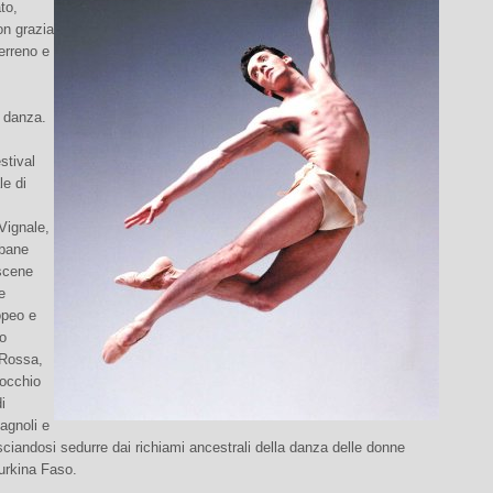
to,
n grazia
terreno e
 danza.
stival
le di
 Vignale,
ubane
 scene
e
opeo e
to
 Rossa,
’occhio
i
agnoli e
asciandosi sedurre dai richiami ancestrali della danza delle donne
urkina Faso.