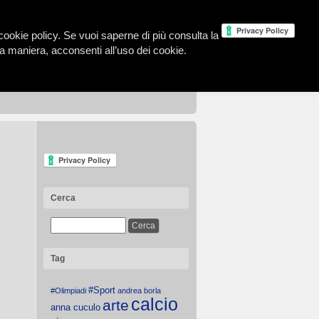
la cookie policy. Se vuoi saperne di più consulta la
 maniera, acconsenti all’uso dei cookie.
Cerca
Tag
#Sport
#Olimpiadi
andrea borla
calcio
arte
anna cuculo