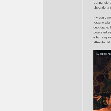
L’annuncio d
abbandona il
Il viaggio 
vagano alla r
quotidiane. 
potere ed es
e la trasgre
attualità del