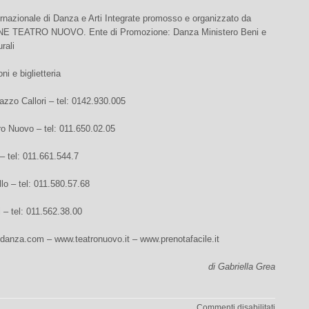
ernazionale di Danza e Arti Integrate promosso e organizzato da
 TEATRO NUOVO. Ente di Promozione: Danza Ministero Beni e
urali
ni e biglietteria
azzo Callori – tel: 0142.930.005
ro Nuovo – tel: 011.650.02.05
– tel: 011.661.544.7
llo – tel: 011.580.57.68
i – tel: 011.562.38.00
danza.com – www.teatronuovo.it – www.prenotafacile.it
di Gabriella Grea
su
Commenti disabilitati