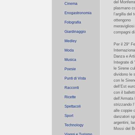
del Monferra
Cinema
plasmano co
Enogastronomia
l’argilla del 
ottengono
Fotografia
meravigliosi
Giardinaggio
compagni di
Medley
Per il 29° Fe
Internaziona
Moda
Danza e Arti
Musica
Integrate di
le Sirene c
Poesie
dividono le
Punti di Vista
con le Siren
dell’Est eur
Racconti
con il ballet
Ricette
dell’Armata
strizzando l
Spettacoli
alle coppie d
Sport
danzatori sp
argentini, l
Technology
Mossi del B
Viaggi e Turismo