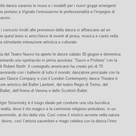
ella danza saranno le muse e i modelli per i nuovi gruppi emergenti
o portano a Vignale l’entusiasmo le professionalità e l’impegno di
lavoro.
 i concorsi rivolti alle promesse della danza si affiancano ad un
he quest’anno si arricchisce di eventi di prosa, musica e canto nella
a stimolante interazione artistica e culturale.
a del Teatro Nuovo ha aperto le danze sabato 30 giugno e domenica
sentando uno spettacolo in prima assoluta: “Sacro e Profano” con la
di Robert North. Il coreografo americano ha creato più di 70
lavorando con i ballerini di tutto il mondo; danzatore principale con la
am Dance Company e con il London Contemporry dance Theatre è
ttore artistico del Ballet Lambert, del teatro Regio di Torino, del
allet, dell’Arena di Verona e dello Scottish Ballet.
 Igor Stravinsky è il luogo ideale per condurre una vita bucolica,
 realtà, dove il rito magico e le cerimonie religiose preludono, in un
femminile, al rito della vita. Così come il mistico avverte nella natura
el divino, così l’artista sacerdote e mago celebra con la danza l’inno