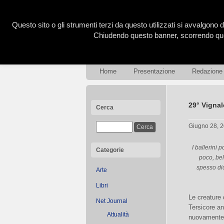
Questo sito o gli strumenti terzi da questo utilizzati si avvalgono d
Chiudendo questo banner, scorrendo ques
Home
Presentazione
Redazione
29° Vignal
Cerca
Giugno 28, 
I ballerini 
Categorie
poco, bel
spesso dic
Arte
Libri
Le creature 
Net Journal
Tersicore a
Attualità
nuovamente 