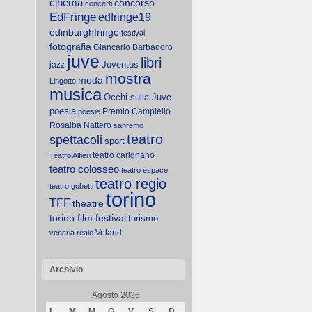
cinema
concorso
concerti
EdFringe
edfringe19
edinburghfringe
festival
fotografia
Giancarlo Barbadoro
juve
libri
Juventus
jazz
mostra
moda
Lingotto
musica
Occhi sulla Juve
poesia
Premio Campiello
poesie
Rosalba Nattero
sanremo
teatro
spettacoli
sport
teatro carignano
Teatro Alfieri
teatro colosseo
teatro espace
teatro regio
teatro gobetti
torino
TFF
theatre
torino film festival
turismo
Voland
venaria reale
Archivio
Agosto 2026
L
M
M
G
V
S
D