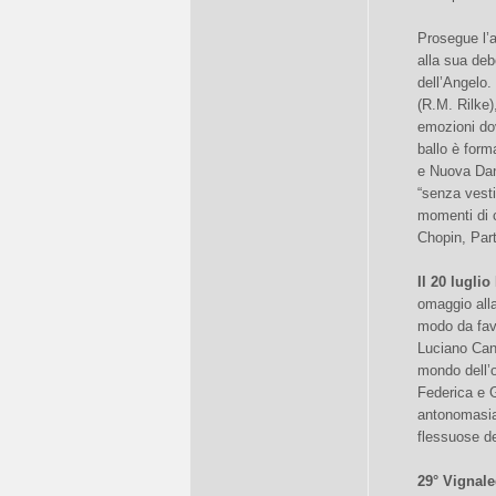
Prosegue l’a
alla sua deb
dell’Angelo. 
(R.M. Rilke)
emozioni dov
ballo è for
e Nuova Dan
“senza vesti
momenti di c
Chopin, Part
Il 20 luglio
omaggio alla
modo da favo
Luciano Cann
mondo dell’o
Federica e G
antonomasia
flessuose de
29° Vignale