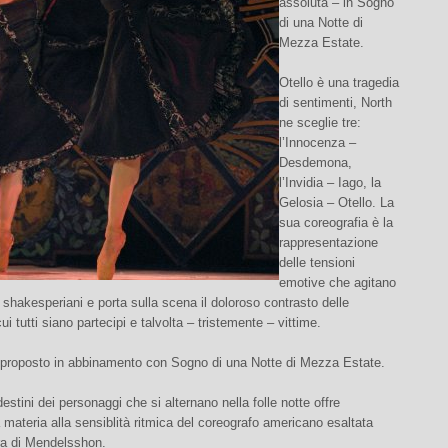
assoluta – in Sogno
di una Notte di
Mezza Estate.
Otello è una tragedia
di sentimenti, North
ne sceglie tre:
l’Innocenza –
Desdemona,
l’Invidia – Iago, la
Gelosia – Otello. La
sua coreografia è la
rappresentazione
delle tensioni
emotive che agitano
 shakesperiani e porta sulla scena il doloroso contrasto delle
ui tutti siano partecipi e talvolta – tristemente – vittime.
à proposto in abbinamento con Sogno di una Notte di Mezza Estate.
destini dei personaggi che si alternano nella folle notte offre
a materia alla sensiblità ritmica del coreografo americano esaltata
ura di Mendelsshon.