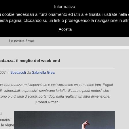
Informativa
i cookie necessari al funzionamento ed utili alle finalità illustrate nel
ta pagina, cliccando su un link o proseguendo la navigazione in altra
Accetta
Le nostre firme
edanza: il meglio del week-end
2007
in
Spettacoli
da
Gabriella Grea
possono realizzare l’impossibile e tutti vorremmo essere come loro. Pagati
li, vulnerabili, espressivi: sembrano farfalle. E hanno piedi nodosi, che
ono più di tanti discorsi, portandoci dalla realtà in un’altra dimensione.
[Robert Altman]
di
nimano
le vigne