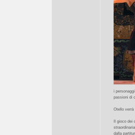
i personaggi
passioni di c
Otello verr
Il gioco dei 
straordinari
dalla partit