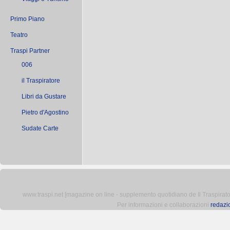
Primo Piano
Teatro
Traspi Partner
006
il Traspiratore
Libri da Gustare
Pietro d'Agostino
Sudate Carte
www.traspi.net [magazine on line - supplemento quotidiano de Il Traspiratore 
Per informazioni e collaborazioni
redazi