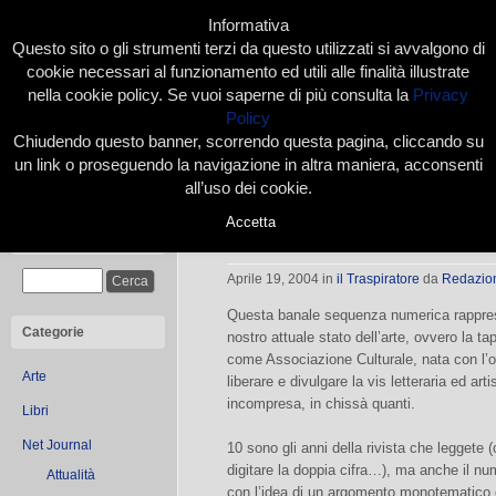
Informativa
Questo sito o gli strumenti terzi da questo utilizzati si avvalgono di
cookie necessari al funzionamento ed utili alle finalità illustrate
nella cookie policy. Se vuoi saperne di più consulta la
Privacy
Policy
Chiudendo questo banner, scorrendo questa pagina, cliccando su
Home
Presentazione
Redazione
Le nostre firme
un link o proseguendo la navigazione in altra maniera, acconsenti
all’uso dei cookie.
Accetta
10 – 2 – 10 – 2
Cerca
Aprile 19, 2004
in
il Traspiratore
da
Redazio
Questa banale sequenza numerica rappres
Categorie
nostro attuale stato dell’arte, ovvero la 
come Associazione Culturale, nata con l’obi
Arte
liberare e divulgare la vis letteraria ed art
incompresa, in chissà quanti.
Libri
Net Journal
10 sono gli anni della rivista che leggete
digitare la doppia cifra…), ma anche il num
Attualità
con l’idea di un argomento monotematico c