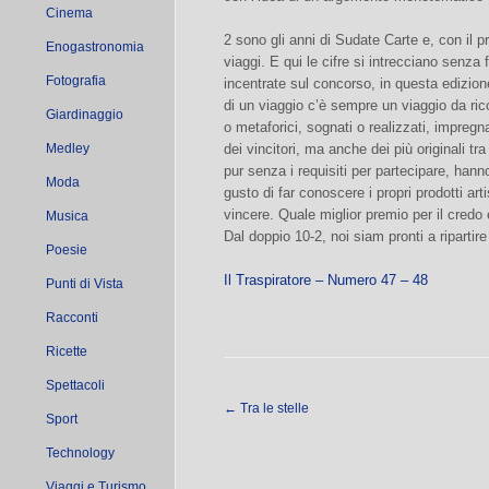
Cinema
2 sono gli anni di Sudate Carte e, con il pr
Enogastronomia
viaggi. E qui le cifre si intrecciano senza 
Fotografia
incentrate sul concorso, in questa edizione
di un viaggio c’è sempre un viaggio da rico
Giardinaggio
o metaforici, sognati o realizzati, impregn
Medley
dei vincitori, ma anche dei più originali tra
pur senza i requisiti per partecipare, hann
Moda
gusto di far conoscere i propri prodotti a
vincere. Quale miglior premio per il credo 
Musica
Dal doppio 10-2, noi siam pronti a ripartire
Poesie
Il Traspiratore – Numero 47 – 48
Punti di Vista
Racconti
Ricette
Spettacoli
←
Tra le stelle
Sport
Technology
Viaggi e Turismo