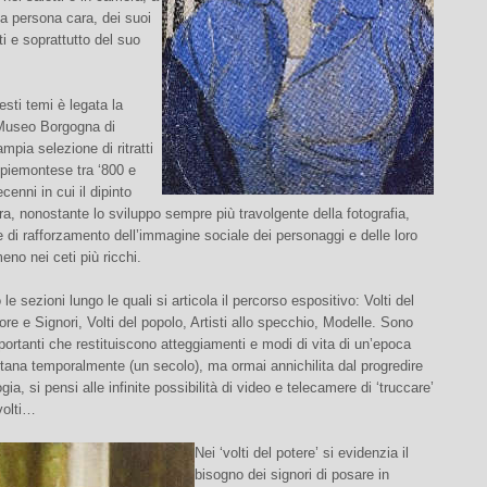
na persona cara, dei suoi
 e soprattutto del suo
esti temi è legata la
Museo Borgogna di
ampia selezione di ritratti
a piemontese tra ‘800 e
cenni in cui il dipinto
a, nonostante lo sviluppo sempre più travolgente della fotografia,
 di rafforzamento dell’immagine sociale dei personaggi e delle loro
eno nei ceti più ricchi.
e sezioni lungo le quali si articola il percorso espositivo: Volti del
ore e Signori, Volti del popolo, Artisti allo specchio, Modelle. Sono
mportanti che restituiscono atteggiamenti e modi di vita di un’epoca
tana temporalmente (un secolo), ma ormai annichilita dal progredire
gia, si pensi alle infinite possibilità di video e telecamere di ‘truccare’
volti…
Nei ‘volti del potere’ si evidenzia il
bisogno dei signori di posare in