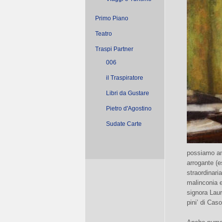
Primo Piano
Teatro
Traspi Partner
006
il Traspiratore
Libri da Gustare
Pietro d'Agostino
Sudate Carte
possiamo am
arrogante (e
straordinari
malinconia e
signora Laur
pini’ di Cas