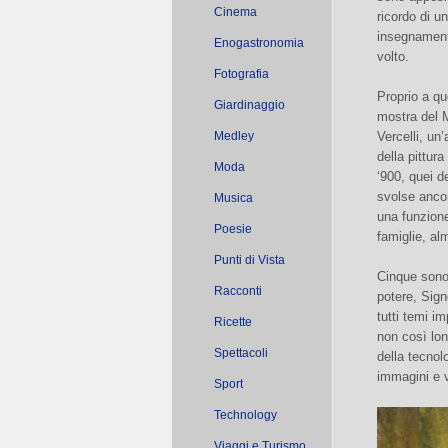
Cinema
ricordo di u
insegnamenti
Enogastronomia
volto.
Fotografia
Proprio a qu
Giardinaggio
mostra del 
Medley
Vercelli, un’
della pittur
Moda
‘900, quei de
svolse ancor
Musica
una funzione
Poesie
famiglie, alm
Punti di Vista
Cinque sono l
Racconti
potere, Sign
tutti temi i
Ricette
non così lon
Spettacoli
della tecnolo
immagini e 
Sport
Technology
Viaggi e Turismo