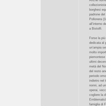
Anche numero
collezionist
borghesi equ
padrone del 
Pollonera (1
all’interno 
a Bistolfi.
Forse la più
dedicata al 
un’ampia sel
molto import
piemontese 
ultimi decen
metà del No
del resto anc
periodo omo
indietro nel
nonni, ad un
operai, vecc
cogliere la 
Emblematich
famiglia di 