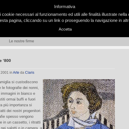
Informativa
i cookie necessari al funzionamento ed utili alle finalità illustrate nel
ta pagina, cliccando su un link o proseguendo la navigazione in altra
Accetta
Le nostre firme
ne ‘800
, 2001
in
Arte
da
Claris
amiglia si custodiscono
le fotografie dei nonni,
 immagini in bianco e
iti ormai buffi e fuori
a più importanza si
ratti dei nostri progenitori.
rafie spesso vengono
 in un cassetto, i ritratti
nei salotti o in camera, a