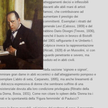
atteggiamenti decisi e inflessibili
davanti alle abili mani di artisti
famosi, che contribuivano ad
aumentare il prestigio dei
committenti. Esemplari i ritratti del
generale Levi (Calosso, 1909) e del
rabbino Dario Disegni (Treves, 1936),
nonché il busto in bronzo di Bistolfi
del 1901 raffigurante il re Umberto I.
Colpisce invece la rappresentazione
(Alciati, 1928) di un Mussolini, sì con
sguardo penetrante e severo, ma
seduto ed in abiti civili.
Nella sezione ‘signore e signori’,
mirare gran dame in abiti eccentrici o dall’atteggiamento pomposo e
semplare L’abito di seta, Carpaneto, 1895), ma anche lineamenti di
a dolcezza espressiva di donne che sembrano soffrire di una
sistenziale dovuta alla loro condizione privilegiata (Ritratto della
a Dorna, Bosia, 1931). Come non citare lo spleen della ‘Donna tra i
orati e la spontaneità della ‘Figura femminile’ di Paulucci?