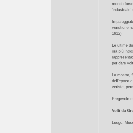
mondo forse 
‘industriale’
Impareggiabi
veristici e 
1912).
Le ultime due
ora più intr
rappresentaz
per dare vol
La mostra, f
dell’epoca e 
veriste, perm
Pregevole e 
Volti da Gro
Luogo: Muse