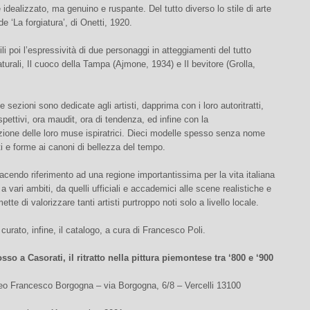
idealizzato, ma genuino e ruspante. Del tutto diverso lo stile di arte
 de ‘La forgiatura’, di Onetti, 1920.
li poi l’espressività di due personaggi in atteggiamenti del tutto
naturali, Il cuoco della Tampa (Ajmone, 1934) e Il bevitore (Grolla,
 sezioni sono dedicate agli artisti, dapprima con i loro autoritratti,
ospettivi, ora maudit, ora di tendenza, ed infine con la
ione delle loro muse ispiratrici. Dieci modelle spesso senza nome
ti e forme ai canoni di bellezza del tempo.
acendo riferimento ad una regione importantissima per la vita italiana
a vari ambiti, da quelli ufficiali e accademici alle scene realistiche e
ette di valorizzare tanti artisti purtroppo noti solo a livello locale.
curato, infine, il catalogo, a cura di Francesco Poli.
sso a Casorati, il ritratto nella pittura piemontese tra ‘800 e ‘900
o Francesco Borgogna – via Borgogna, 6/8 – Vercelli 13100