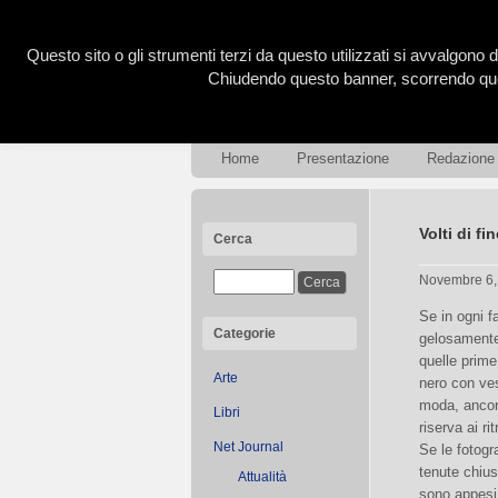
Questo sito o gli strumenti terzi da questo utilizzati si avvalgono d
Chiudendo questo banner, scorrendo ques
Home
Presentazione
Redazione
Volti di fi
Cerca
Novembre 6
Se in ogni f
Categorie
gelosamente 
quelle prime
Arte
nero con vest
moda, ancor
Libri
riserva ai rit
Net Journal
Se le fotog
tenute chiuse
Attualità
sono appesi 