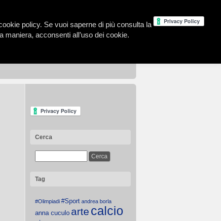
la cookie policy. Se vuoi saperne di più consulta la
 maniera, acconsenti all’uso dei cookie.
Cerca
Tag
#Sport
#Olimpiadi
andrea borla
calcio
arte
anna cuculo