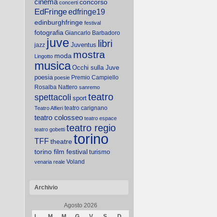
cinema
concorso
concerti
EdFringe
edfringe19
edinburghfringe
festival
fotografia
Giancarlo Barbadoro
juve
libri
Juventus
jazz
mostra
moda
Lingotto
musica
Occhi sulla Juve
poesia
Premio Campiello
poesie
Rosalba Nattero
sanremo
teatro
spettacoli
sport
teatro carignano
Teatro Alfieri
teatro colosseo
teatro espace
teatro regio
teatro gobetti
torino
TFF
theatre
torino film festival
turismo
Voland
venaria reale
Archivio
Agosto 2026
L
M
M
G
V
S
D