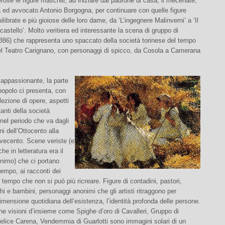
se le figure maschili, ad iniziare dal padrone di casa, il mecenate,
a ed avvocato Antonio Borgogna, per continuare con quelle figure
ilibrate e più gioiose delle loro dame, da ‘L’ingegnere Malinverni’ a ‘Il
castello’. Molto veritiera ed interessante la scena di gruppo di
886) che rappresenta uno spaccato della società torinese del tempo
del Teatro Carignano, con personaggi di spicco, da Cosola a Camerana
 appassionante, la parte
popolo ci presenta, con
ezione di opere, aspetti
anti della società
nel periodo che va dagli
ni dell’Ottocento alla
vecento. Scene veriste (e
he in letteratura era il
nimo) che ci portano
 tempo, ai racconti dei
 tempo che non si può più ricreare. Figure di contadini, pastori,
hi e bambini, personaggi anonimi che gli artisti ritraggono per
dimensione quotidiana dell’esistenza, l’identità profonda delle persone.
e visioni d’insieme come Spighe d’oro di Cavalleri, Gruppo di
Felice Carena, Vendemmia di Guarlotti sono immagini solari di un