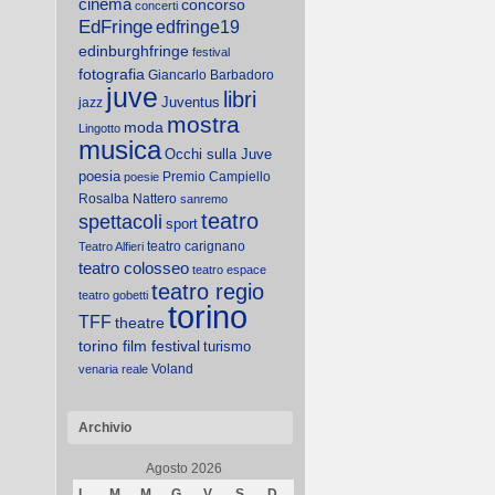
cinema
concorso
concerti
EdFringe
edfringe19
edinburghfringe
festival
fotografia
Giancarlo Barbadoro
juve
libri
Juventus
jazz
mostra
moda
Lingotto
musica
Occhi sulla Juve
poesia
Premio Campiello
poesie
Rosalba Nattero
sanremo
teatro
spettacoli
sport
teatro carignano
Teatro Alfieri
teatro colosseo
teatro espace
teatro regio
teatro gobetti
torino
TFF
theatre
torino film festival
turismo
Voland
venaria reale
Archivio
Agosto 2026
L
M
M
G
V
S
D