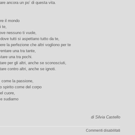
are ancora un po’ di questa vita.
re il mondo
i te,
ove nessuno ti vuole,
 dove tutti si aspettano tutto da te,
ere la perfezione che altri vogliono per te
entare una tra tante,
tare una tra pochi.
tare per gli altri, anche se sconosciuti,
tare contro altri, anche se ignoti.
, come la passione,
llo spirito come del corpo
el cuore,
e e sudiamo
di Silvia Castello
su
Commenti disabilitati