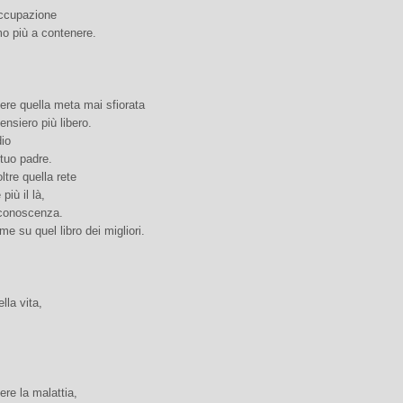
ccupazione
mo più a contenere.
ere quella meta mai sfiorata
ensiero più libero.
dio
 tuo padre.
ltre quella rete
più il là,
iconoscenza.
me su quel libro dei migliori.
lla vita,
ere la malattia,