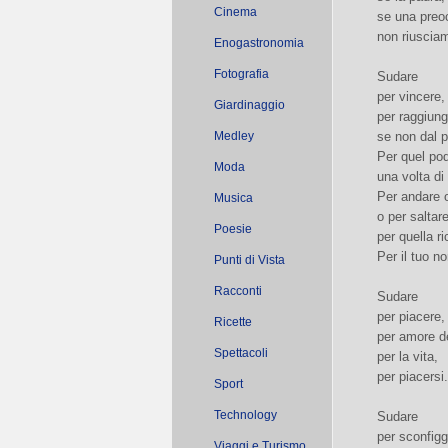
Cinema
se una preo
non riuscia
Enogastronomia
Fotografia
Sudare
per vincere,
Giardinaggio
per raggiung
Medley
se non dal p
Per quel po
Moda
una volta di
Per andare o
Musica
o per saltare 
Poesie
per quella r
Per il tuo no
Punti di Vista
Racconti
Sudare
per piacere,
Ricette
per amore de
Spettacoli
per la vita,
per piacersi.
Sport
Technology
Sudare
per sconfigg
Viaggi e Turismo