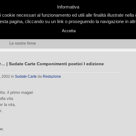
Informativa
i cookie necessari al funzionamento ed utili alle finalità illustrate nel
ta pagina, cliccando su un link o proseguendo la navigazione in altra
Accetta
Le nostre firme
r… | Sudate Carte Componimenti poetici I edizione
, 2002
in
Sudate Carte
da
Redazione
tto, il primo magari
lla vita
r la vita,
e.
ne,