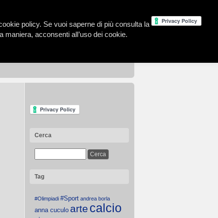
la cookie policy. Se vuoi saperne di più consulta la
 maniera, acconsenti all’uso dei cookie.
Cerca
Tag
#Sport
#Olimpiadi
andrea borla
calcio
arte
anna cuculo