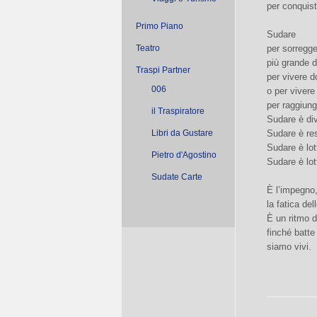
per conquist
Primo Piano
Sudare
Teatro
per sorregge
più grande d
Traspi Partner
per vivere d
006
o per vivere
per raggiung
il Traspiratore
Sudare è div
Libri da Gustare
Sudare è res
Sudare è lot
Pietro d'Agostino
Sudare è lot
Sudate Carte
È l’impegno
la fatica de
È un ritmo d
finché batt
siamo vivi.