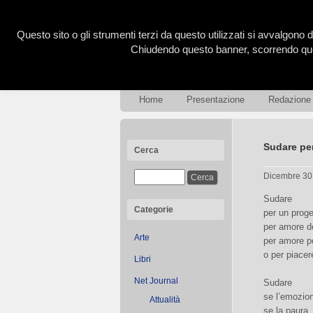
Questo sito o gli strumenti terzi da questo utilizzati si avvalgono d
Chiudendo questo banner, scorrendo ques
Home
Presentazione
Redazione
Sudare pe
Cerca
Dicembre 30
Sudare
Categorie
per un proge
per amore de
Arte
per amore pe
o per piacer
Libri
Net Journal
Sudare
se l’emozio
Attualità
se la paura,