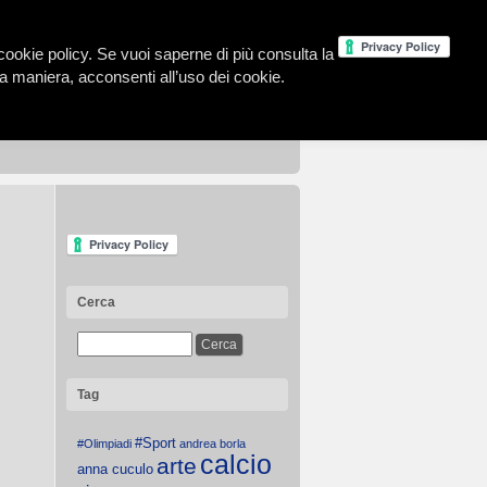
la cookie policy. Se vuoi saperne di più consulta la
 maniera, acconsenti all’uso dei cookie.
Cerca
Tag
#Sport
#Olimpiadi
andrea borla
calcio
arte
anna cuculo