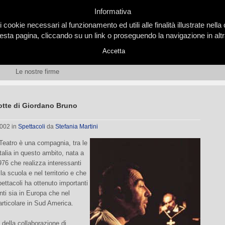
Informativa
i cookie necessari al funzionamento ed utili alle finalità illustrate nel
ta pagina, cliccando su un link o proseguendo la navigazione in altra
Accetta
Le nostre firme
otte di Giordano Bruno
2002
in
Spettacoli
da
Stefania Martini
eatro è una compagnia, tra le
 Italia in questo ambito, nata a
976 che realizza interessanti
lla scuola e nel territorio e che
pettacoli ha ottenuto importanti
ti sia in Europa che nel
rticolare in Sud America.
della collaborazione di