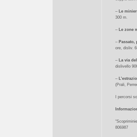
–
Le minier
300 m.
–
Le zone m
–
Passato, 
ore, disliv. 
–
La via de
dislivello 9
–
L’estrazi
(Prali, Perre
I percorsi so
Informazion
“Scopriminie
806987