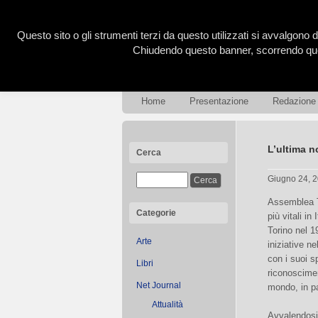
Questo sito o gli strumenti terzi da questo utilizzati si avvalgono d
Chiudendo questo banner, scorrendo ques
Home
Presentazione
Redazione
L’ultima n
Cerca
Giugno 24, 
Assemblea T
Categorie
più vitali in
Torino nel 1
Arte
iniziative ne
con i suoi s
Libri
riconoscimen
Net Journal
mondo, in pa
Attualità
Avvalendosi 