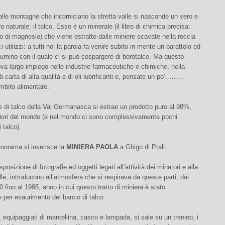
delle montagne che incorniciano la stretta valle si nasconde un vero e
o naturale: il talco. Esso è un minerale (il libro di chimica precisa:
ato di magnesio) che viene estratto dalle miniere scavate nella roccia
i utilizzi: a tutti noi la parola fa venire subito in mente un barattolo ed
iumino con il quale ci si può cospargere di borotalco. Ma questo
ova largo impiego nelle industrie farmaceutiche e chimiche, nella
i carta di alta qualità e di oli lubrificanti e, pensate un po’, …….
mbito alimentare.
e di talco della Val Germanasca si estrae un prodotto puro al 98%,
liori del mondo (e nel mondo ci sono complessivamente pochi
 talco).
anorama si inserisce la
MINIERA PAOLA
a Ghigo di Prali.
osizione di fotografie ed oggetti legati all’attività dei minatori e alla
alle, introducono all’atmosfera che si respirava da queste parti, dai
30 fino al 1995, anno in cui questo tratto di miniera è stato
 per esaurimento del banco di talco.
 equipaggiati di mantellina, casco e lampada, si sale su un trenino, i