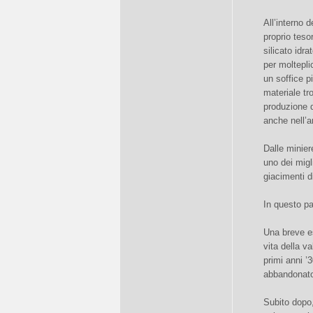
All’interno 
proprio tesor
silicato idr
per molteplic
un soffice p
materiale tr
produzione d
anche nell’a
Dalle minier
uno dei mig
giacimenti di
In questo p
Una breve esp
vita della v
primi anni ’
abbandonato
Subito dopo,