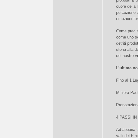
proposti ai 
cuore della m
percezione d
emozioni for
Come precis
come uno sca
detriti prod
storia alla d
del nostro v
L’ultima no
Fino al 1 Lu
Miniera Paol
Prenotazione
4 PASSI I
Ad appena u
valli del Pi