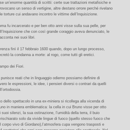
se un’enorme quantità di scritti: certe sue trattazioni metafisiche e
provocano un senso di vertigine, altre destano orrore perché rivelano
le torture cui andavano incontro le vittime dell’Inquisizione.
ma fu incarcerato e per ben otto anni visse sulla sua pelle, per
l’Inquisizione che con così grande coraggio aveva denunciato, le
acconta nei suoi libri.
renza finì il 17 febbraio 1600 quando, dopo un lungo processo,
cretò la condanna a morte: al rogo, come tutti gli eretici.
ampo dei Fiori.
punisce reati che in linguaggio odierno possiamo definire di
ero le espressioni, le idee, i pensieri diversi o contrari da quelli
l’ortodossia.
to dello spettacolo in una ex-miniera si ricollega alla vicenda di
no in maniera emblematica: la cella in cui Bruno visse per otto
i suoi silenzi, la sua ostinazione, l’umidità della terra, il buio
 rischiarato solo da vivide lingue di fuoco (quello stesso fuoco che
 corpo vivo di Giordano),l’atmosfera cupa vengono trasposti e