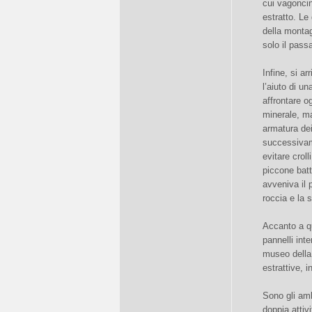
cui vagoncini
estratto. Le 
della montag
solo il pass
Infine, si a
l’aiuto di u
affrontare o
minerale, ma 
armatura dei
successivame
evitare croll
piccone batt
avveniva il 
roccia e la 
Accanto a que
pannelli inte
museo della 
estrattive, i
Sono gli amb
doppia attiv