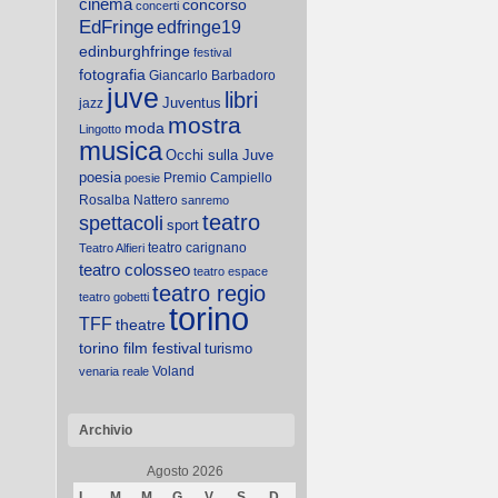
cinema
concorso
concerti
EdFringe
edfringe19
edinburghfringe
festival
fotografia
Giancarlo Barbadoro
juve
libri
Juventus
jazz
mostra
moda
Lingotto
musica
Occhi sulla Juve
poesia
Premio Campiello
poesie
Rosalba Nattero
sanremo
teatro
spettacoli
sport
teatro carignano
Teatro Alfieri
teatro colosseo
teatro espace
teatro regio
teatro gobetti
torino
TFF
theatre
torino film festival
turismo
Voland
venaria reale
Archivio
Agosto 2026
L
M
M
G
V
S
D