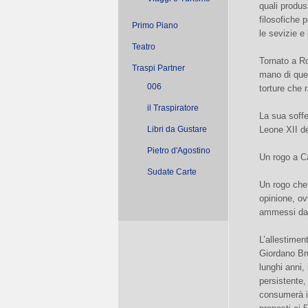
quali produs
filosofiche 
Primo Piano
le sevizie e 
Teatro
Tornato a Ro
Traspi Partner
mano di quel
006
torture che r
il Traspiratore
La sua soffe
Libri da Gustare
Leone XII de
Pietro d'Agostino
Un rogo a C
Sudate Carte
Un rogo che 
opinione, ovv
ammessi dal
L’allestimen
Giordano Bru
lunghi anni, 
persistente,
consumerà il