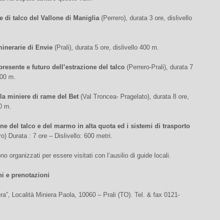
e di talco del Vallone di Maniglia
(Perrero), durata 3 ore, dislivello
inerarie di Envie
(Prali), durata 5 ore, dislivello 400 m.
presente e futuro dell’estrazione del talco
(Perrero-Prali), durata 7
600 m.
lla miniere di rame del Bet
(Val Troncea- Pragelato), durata 8 ore,
00 m.
one del talco e del marmo in alta quota ed i sistemi di trasporto
ro) Durata : 7 ore – Dislivello: 600 metri.
no organizzati per essere visitati con l’ausilio di guide locali.
i e prenotazioni
ra”, Località Miniera Paola, 10060 – Prali (TO). Tel. & fax 0121-