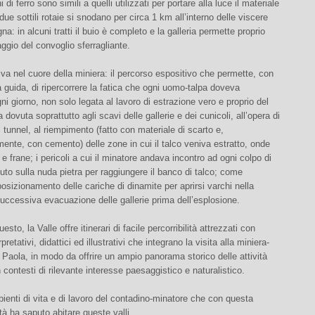
 di ferro sono simili a quelli utilizzati per portare alla luce il materiale
due sottili rotaie si snodano per circa 1 km all’interno delle viscere
na: in alcuni tratti il buio è completo e la galleria permette proprio
aggio del convoglio sferragliante.
rriva nel cuore della miniera: il percorso espositivo che permette, con
na guida, di ripercorrere la fatica che ogni uomo-talpa doveva
gni giorno, non solo legata al lavoro di estrazione vero e proprio del
dovuta soprattutto agli scavi delle gallerie e dei cunicoli, all’opera di
 tunnel, al riempimento (fatto con materiale di scarto e,
nte, con cemento) delle zone in cui il talco veniva estratto, onde
i e frane; i pericoli a cui il minatore andava incontro ad ogni colpo di
uto sulla nuda pietra per raggiungere il banco di talco; come
posizionamento delle cariche di dinamite per aprirsi varchi nella
successiva evacuazione delle gallerie prima dell’esplosione.
sto, la Valle offre itinerari di facile percorribilità attrezzati con
rpretativi, didattici ed illustrativi che integrano la visita alla miniera-
Paola, in modo da offrire un ampio panorama storico delle attività
n contesti di rilevante interesse paesaggistico e naturalistico.
ienti di vita e di lavoro del contadino-minatore che con questa
ità ha saputo abitare queste valli.