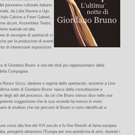
el panorama culturale italiano
onale, da Lidia Ravera a Ugo
Italo Calvino a Peter Gabriel,
arne alcuni, Assemblea Teatro,
rtorio teatrale ed alla
ne di rassegne di spettacoli si
nche per la produzione di eventi
ento di interessanti esposizioni
te di Giordano Bruno’ è uno dei titoli più rappresentativi della
della Compagnia.
 Renzo Sicco, ideatore e regista dello spettacolo, assieme a Lino
ultima notte di Giordano Bruno’ nasce dalla consultazione e
ne degli atti del processo, da ciò che Bruno stesso dice nelle sue
a potente suggestione che la sua vicenda ha messo in moto
ario di studiosi che nei percorsi di Bruno si sono identificati e
no visse alla fine del XVI secolo e fu fine filosofo di fama europea.
talia, peregrinò attraverso l’Europa per una quindicina di anni, durante i