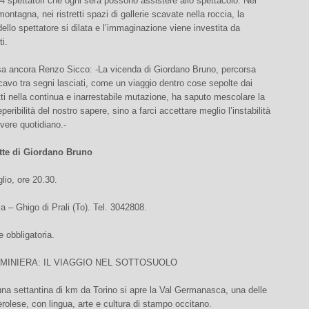
54 spettatori che ogni sera possono assistere allo spettacolo. Nel
ontagna, nei ristretti spazi di gallerie scavate nella roccia, la
ello spettatore si dilata e l’immaginazione viene investita da
ti.
a ancora Renzo Sicco: -La vicenda di Giordano Bruno, percorsa
vo tra segni lasciati, come un viaggio dentro cose sepolte dai
otti nella continua e inarrestabile mutazione, ha saputo mescolare la
eperibilità del nostro sapere, sino a farci accettare meglio l’instabilità
ivere quotidiano.-
tte di Giordano Bruno
glio, ore 20.30.
a – Ghigo di Prali (To). Tel. 3042808.
 obbligatoria.
N MINIERA: IL VIAGGIO NEL SOTTOSUOLO
na settantina di km da Torino si apre la Val Germanasca, una delle
nerolese, con lingua, arte e cultura di stampo occitano.