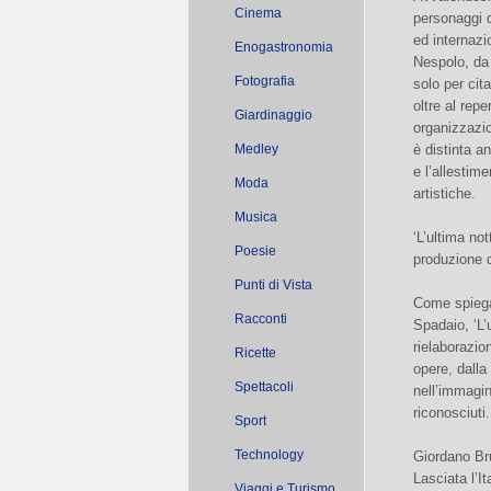
Cinema
personaggi d
ed internazi
Enogastronomia
Nespolo, da 
Fotografia
solo per cit
oltre al repe
Giardinaggio
organizzazio
Medley
è distinta a
e l’allestim
Moda
artistiche.
Musica
‘L’ultima not
Poesie
produzione 
Punti di Vista
Come spiega
Racconti
Spadaio, ‘L’
rielaborazio
Ricette
opere, dall
Spettacoli
nell’immagin
riconosciuti.
Sport
Technology
Giordano Bru
Lasciata l’I
Viaggi e Turismo