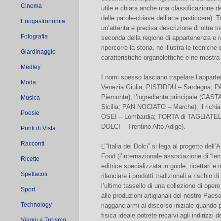
Cinema
utile e chiara anche una classificazione de
delle parole-chiave dell’arte pasticcera). Tu
Enogastronomia
un’attenta e precisa descrizione di oltre t
Fotografia
seconda della regione di appartenenza e 
ripercorre la storia, ne illustra le tecniche
Giardinaggio
caratteristiche organolettiche e ne mostra
Medley
I nomi spesso lasciano trapelare l’appart
Moda
Venezia Giulia; PISTIDDU – Sardegna;
Piemonte); l’ingrediente principale (C
Musica
Sicilia; PAN NOCIATO – Marche); il richia
Poesie
OSEI – Lombardia; TORTA di TAGLIATE
DOLCI – Trentino Alto Adige).
Punti di Vista
Racconti
L’”Italia dei Dolci” si lega al progetto dell
Food (l’internazionale associazione di “le
Ricette
editrice specializzata in guide, ricettari e 
Spettacoli
rilanciare i prodotti tradizionali a rischio 
l’ultimo tassello di una collezione di ope
Sport
alle produzioni artigianali del nostro Paes
Technology
riagganciarmi al discorso iniziale quando 
fisica ideale potrete recarvi agli indirizzi d
Viaggi e Turismo