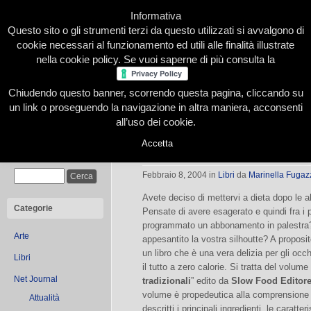
Informativa
Questo sito o gli strumenti terzi da questo utilizzati si avvalgono di
cookie necessari al funzionamento ed utili alle finalità illustrate
nella cookie policy. Se vuoi saperne di più consulta la
Chiudendo questo banner, scorrendo questa pagina, cliccando su
Home
Presentazione
Redazione
Le nostre firme
un link o proseguendo la navigazione in altra maniera, acconsenti
all’uso dei cookie.
Accetta
L’Italia dei dolci
Cerca
Febbraio 8, 2004
in
Libri
da
Marinella Fugaz
Avete deciso di mettervi a dieta dopo le ab
Categorie
Pensate di avere esagerato e quindi fra i 
programmato un abbonamento in palestra? 
Arte
appesantito la vostra silhoutte? A proposito
un libro che è una vera delizia per gli occ
Libri
il tutto a zero calorie. Si tratta del volume 
Net Journal
tradizionali
” edito da
Slow Food Editor
volume è propedeutica alla comprensione 
Attualità
descritti i principali ingredienti, le caratteri