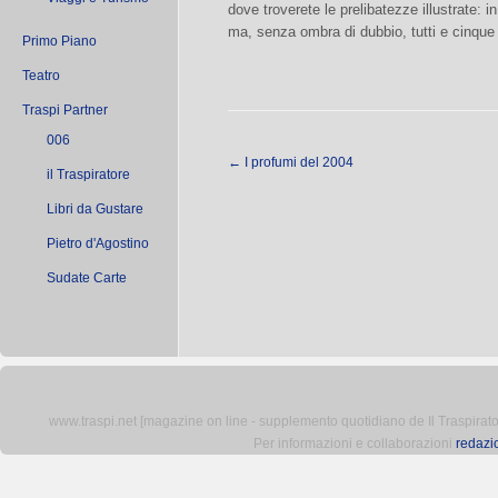
dove troverete le prelibatezze illustrate: 
ma, senza ombra di dubbio, tutti e cinque 
Primo Piano
Teatro
Traspi Partner
006
←
I profumi del 2004
il Traspiratore
Libri da Gustare
Pietro d'Agostino
Sudate Carte
www.traspi.net [magazine on line - supplemento quotidiano de Il Traspiratore 
Per informazioni e collaborazioni
redazi