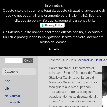
Informativa
Questo sito o gli strumenti terzi da questo utilizzati si avvalgono di
cookie necessari al funzionamento ed utili alle finalità illustrate
nella cookie policy. Se vuoi saperne di più consulta la
Chiudendo questo banner, scorrendo questa pagina, cliccando su
Home
Presentazione
Redazione
Le nostre firme
un link o proseguendo la navigazione in altra maniera, acconsenti
all’uso dei cookie.
Accetta
L’importanza di chiamarsi Wilde
Cerca
Febbraio 18, 2002
in
Spettacoli
da
Stefania 
L’allestimento di “L’importanza di
Categorie
chiamarsi Ernesto” è a cura del Teatro
Stabile di Calabria, per la regia di
Arte
Massimo Missiroli che impartisce il
tono giusto alla pièce, per non
Libri
sciupare la fitta trama di squisiti
Net Journal
paradossi del testo, rispettando alla
lettera l’indicazione di ‘commedia
Attualità
frivola per gente seria’ posta