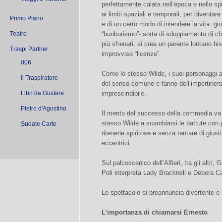
perfettamente calata nell’epoca e nello sp
ai limiti spaziali e temporali, per diventar
Primo Piano
e di un certo modo di intendere la vita: gio
Teatro
“bunburismo”- sorta di sdoppiamento di chi
più sfrenati, si crea un parente lontano b
Traspi Partner
improvvise “licenze”.
006
Come lo stesso Wilde, i suoi personaggi 
il Traspiratore
del senso comune e fanno dell’impertinenza
Libri da Gustare
imprescindibile.
Pietro d'Agostino
Il merito del successo della commedia va a
stesso Wilde a scambiarsi le battute con 
Sudate Carte
ritenerle spiritose e senza tentare di gius
eccentrici.
Sul palcoscenico dell’Alfieri, tra gli altr
Poli interpreta Lady Bracknell e Debora Ca
Lo spettacolo si preannuncia divertente e b
L’importanza di chiamarsi Ernesto