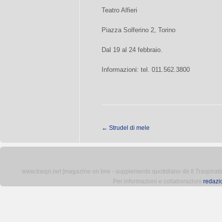
Teatro Alfieri
Piazza Solferino 2, Torino
Dal 19 al 24 febbraio.
Informazioni: tel. 011.562.3800
←
Strudel di mele
www.traspi.net [magazine on line - supplemento quotidiano de Il Traspiratore 
Per informazioni e collaborazioni
redazi