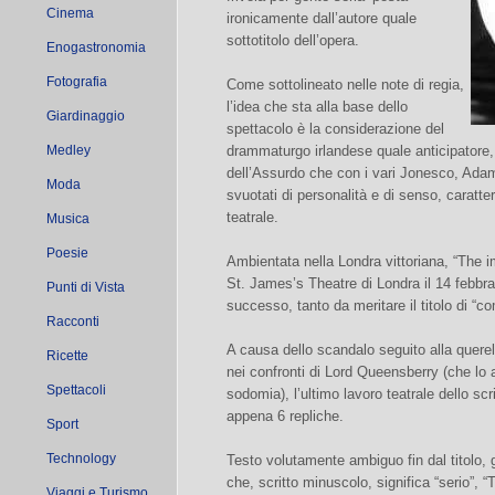
Cinema
ironicamente dall’autore quale
sottotitolo dell’opera.
Enogastronomia
Fotografia
Come sottolineato nelle note di regia,
l’idea che sta alla base dello
Giardinaggio
spettacolo è la considerazione del
Medley
drammaturgo irlandese quale anticipatore, 
dell’Assurdo che con i vari Jonesco, Adam
Moda
svuotati di personalità e di senso, caratt
teatrale.
Musica
Poesie
Ambientata nella Londra vittoriana, “The 
St. James’s Theatre di Londra il 14 febbra
Punti di Vista
successo, tanto da meritare il titolo di “co
Racconti
A causa dello scandalo seguito alla quere
Ricette
nei confronti di Lord Queensberry (che lo
Spettacoli
sodomia), l’ultimo lavoro teatrale dello scr
appena 6 repliche.
Sport
Technology
Testo volutamente ambiguo fin dal titolo,
che, scritto minuscolo, significa “serio”,
Viaggi e Turismo