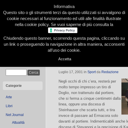
Informativa
Questo sito o gli strumenti terzi da questo utilizzati si avvalgono di
cookie necessari al funzionamento ed utili alle finalità illustrate
nella cookie policy. Se vuoi saperne di più consulta la
Chiudendo questo banner, scorrendo questa pagina, cliccando su
Home
Presentazione
Redazione
Le nostre firme
un link o proseguendo la navigazione in altra maniera, acconsenti
all’uso dei cookie.
Accetta
I Draghi mettono paura all’Avalanc
Cerca
Luglio 17, 2001
in
Sport
da
Redazione
Negli occhi di chi c’era, resterà per
Categorie
molto tempo impresso un tiro di
Doglio, non trattenuto dal portiere,
Arte
che si ferma a cinque centimetri dalla
linea, oppure una discesa di
Libri
Steinhauser che scarta tutti, e tira
Net Journal
invece di passare ad Ermacora solo
davanti al portiere. Indimenticabili anche 
Attualità
discese di Stevanoni e la precisione di K