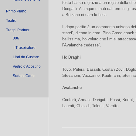
testa bassa e grazie a un regalo della dife
Dorigatti. A cinque minuti dal termini gli o
Primo Piano
a Bolzano ci sarà la bella.
Teatro
Il dopo partita è un commento unisono dei
Traspi Partner
starci”, dicono in coro. Pino Greco coach 
006
bellissima, ho voluto che i miei attaccass
l’Avalanche cedesse”.
il Traspiratore
Libri da Gustare
Hc Draghi
Pietro d'Agostino
Tovo, Pulerà, Bassoli, Costan Zovi, Dogli
Stevanoni, Vaccarino, Kaufmann, Steinhau
Sudate Carte
Avalanche
Conforti, Armani, Dorigatti, Rossi, Bortot
Laurati, Chelodi, Talenti, Varotto