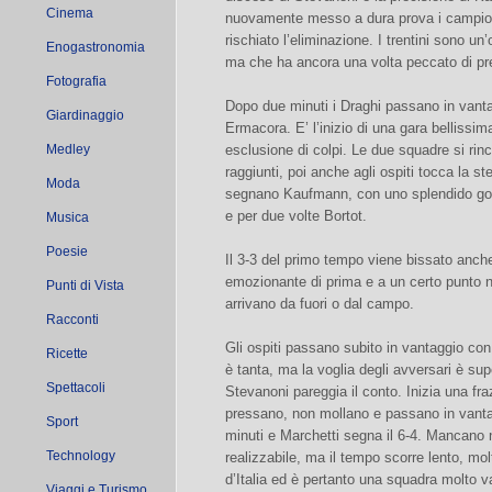
Cinema
nuovamente messo a dura prova i campioni
rischiato l’eliminazione. I trentini sono u
Enogastronomia
ma che ha ancora una volta peccato di pr
Fotografia
Dopo due minuti i Draghi passano in vanta
Giardinaggio
Ermacora. E’ l’inizio di una gara belliss
Medley
esclusione di colpi. Le due squadre si ri
raggiunti, poi anche agli ospiti tocca la st
Moda
segnano Kaufmann, con uno splendido gol e
e per due volte Bortot.
Musica
Poesie
Il 3-3 del primo tempo viene bissato anche
emozionante di prima e a un certo punto n
Punti di Vista
arrivano da fuori o dal campo.
Racconti
Gli ospiti passano subito in vantaggio con il
Ricette
è tanta, ma la voglia degli avversari è su
Spettacoli
Stevanoni pareggia il conto. Inizia una fraz
pressano, non mollano e passano in vanta
Sport
minuti e Marchetti segna il 6-4. Mancano 
Technology
realizzabile, ma il tempo scorre lento, m
d’Italia ed è pertanto una squadra molto va
Viaggi e Turismo