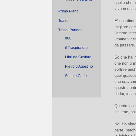
quello che h
vivo in una 
Primo Piano
Teatro
E’ una dimen
migliore per
Traspi Partner
l’amore inte
006
umane vicen
da passare.
il Traspiratore
Libri da Gustare
So che hai m
che non ti m
Pietro d'Agostino
soffrire an
quel qualcos
Sudate Carte
che eravamo 
questo senti
da lui, innan
Quanta ipocr
insieme, noi
No! Ho sbagl
parte, perch