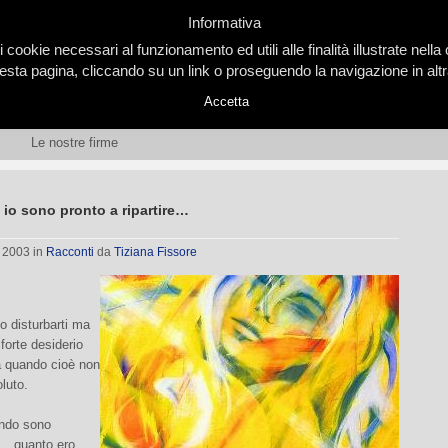
Informativa
i cookie necessari al funzionamento ed utili alle finalità illustrate nel
ta pagina, cliccando su un link o proseguendo la navigazione in altra
Accetta
Le nostre firme
 io sono pronto a ripartire…
, 2003
in
Racconti
da
Tiziana Fissore
o disturbarti ma
forte desiderio
 quando cioè non
oluto.
ndo sono
h… quanto ero