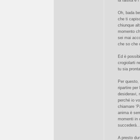
la falsità e l
Oh, bada ben
che ti capis
chiunque altr
momento che 
sei mai acco
che so che o
Ed è possibi
crogiolarti 
tu sia pronta
Per questo,
ripartire pe
desideravi, 
perché io vo
chiamare ‘P
anima è semp
momenti in c
succederà…
A presto du