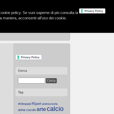
la cookie policy. Se vuoi saperne di più consulta la
 maniera, acconsenti all’uso dei cookie.
Cerca
Tag
#Sport
#Olimpiadi
andrea borla
calcio
arte
anna cuculo