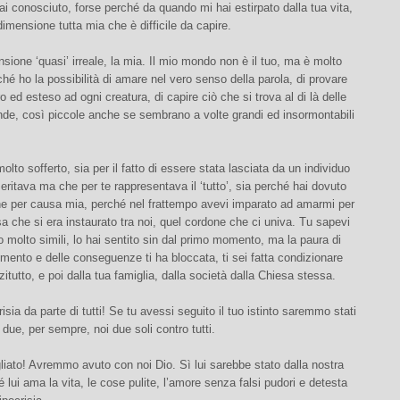
ai conosciuto, forse perché da quando mi hai estirpato dalla tua vita,
dimensione tutta mia che è difficile da capire.
sione ‘quasi’ irreale, la mia. Il mio mondo non è il tuo, ma è molto
ché ho la possibilità di amare nel vero senso della parola, di provare
ro ed esteso ad ogni creatura, di capire ciò che si trova al di là delle
de, così piccole anche se sembrano a volte grandi ed insormontabili
olto sofferto, sia per il fatto di essere stata lasciata da un individuo
eritava ma che per te rappresentava il ‘tutto’, sia perché hai dovuto
che per causa mia, perché nel frattempo avevi imparato ad amarmi per
a che si era instaurato tra noi, quel cordone che ci univa. Tu sapevi
molto simili, lo hai sentito sin dal primo momento, ma la paura di
mento e delle conseguenze ti ha bloccata, ti sei fatta condizionare
zitutto, e poi dalla tua famiglia, dalla società dalla Chiesa stessa.
isia da parte di tutti! Se tu avessi seguito il tuo istinto saremmo stati
 due, per sempre, noi due soli contro tutti.
iato! Avremmo avuto con noi Dio. Sì lui sarebbe stato dalla nostra
é lui ama la vita, le cose pulite, l’amore senza falsi pudori e detesta