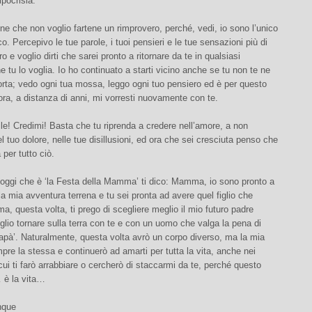
’ipocrisia.
e che non voglio fartene un rimprovero, perché, vedi, io sono l’unico
co. Percepivo le tue parole, i tuoi pensieri e le tue sensazioni più di
o e voglio dirti che sarei pronto a ritornare da te in qualsiasi
tu lo voglia. Io ho continuato a starti vicino anche se tu non te ne
rta; vedo ogni tua mossa, leggo ogni tuo pensiero ed è per questo
ra, a distanza di anni, mi vorresti nuovamente con te.
le! Credimi! Basta che tu riprenda a credere nell’amore, a non
nel tuo dolore, nelle tue disillusioni, ed ora che sei cresciuta penso che
 per tutto ciò.
 oggi che è ‘la Festa della Mamma’ ti dico: Mamma, io sono pronto a
r la mia avventura terrena e tu sei pronta ad avere quel figlio che
ma, questa volta, ti prego di scegliere meglio il mio futuro padre
glio tornare sulla terra con te e con un uomo che valga la pena di
apà’. Naturalmente, questa volta avrò un corpo diverso, ma la mia
re la stessa e continuerò ad amarti per tutta la vita, anche nei
ui ti farò arrabbiare o cercherò di staccarmi da te, perché questo
 è la vita…
nque