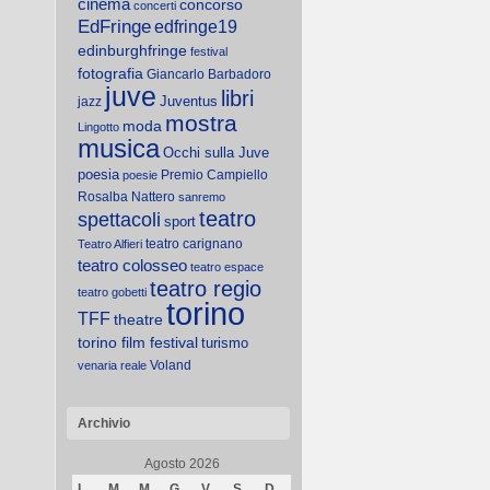
cinema
concorso
concerti
EdFringe
edfringe19
edinburghfringe
festival
fotografia
Giancarlo Barbadoro
juve
libri
Juventus
jazz
mostra
moda
Lingotto
musica
Occhi sulla Juve
poesia
Premio Campiello
poesie
Rosalba Nattero
sanremo
teatro
spettacoli
sport
teatro carignano
Teatro Alfieri
teatro colosseo
teatro espace
teatro regio
teatro gobetti
torino
TFF
theatre
torino film festival
turismo
Voland
venaria reale
Archivio
Agosto 2026
L
M
M
G
V
S
D