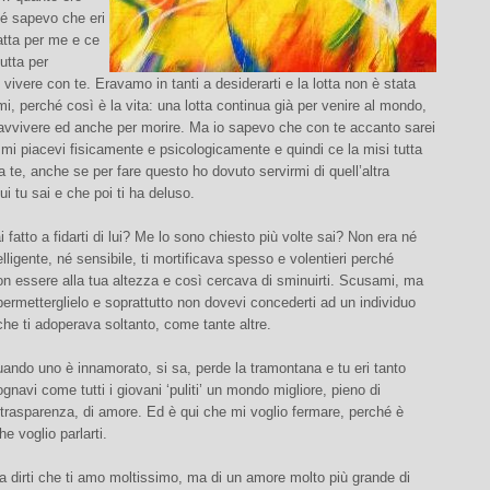
hé sapevo che eri
atta per me e ce
utta per
 vivere con te. Eravamo in tanti a desiderarti e la lotta non è stata
imi, perché così è la vita: una lotta continua già per venire al mondo,
ravvivere ed anche per morire. Ma io sapevo che con te accanto sarei
, mi piacevi fisicamente e psicologicamente e quindi ce la misi tutta
 a te, anche se per fare questo ho dovuto servirmi di quell’altra
ui tu sai e che poi ti ha deluso.
fatto a fidarti di lui? Me lo sono chiesto più volte sai? Non era né
elligente, né sensibile, ti mortificava spesso e volentieri perché
n essere alla tua altezza e così cercava di sminuirti. Scusami, ma
ermetterglielo e soprattutto non dovevi concederti ad un individuo
che ti adoperava soltanto, come tante altre.
ando uno è innamorato, si sa, perde la tramontana e tu eri tanto
gnavi come tutti i giovani ‘puliti’ un mondo migliore, pieno di
i trasparenza, di amore. Ed è qui che mi voglio fermare, perché è
e voglio parlarti.
a dirti che ti amo moltissimo, ma di un amore molto più grande di