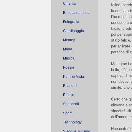
Cinema
felice, perc
la donna ad
Enogastronomia
l’ho messa t
Fotografia
conoscerti e
facile, cred
Giardinaggio
poi per sop
Medley
stato felice
per arrivare
Moda
persona di c
Musica
Ma come hai 
Poesie
bello, né int
sapeva di no
Punti di Vista
non dovevi p
Racconti
simile, uno 
Ricette
Certo che qu
Spettacoli
giovane e so
sincerità, d
Sport
dell’amore ch
Technology
Non esiterò 
Viaggi e Turismo